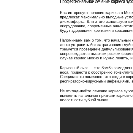
Профессиональное лечение кариеса зуб
Вас интересует лечение кариеса в Мос
предложат максимально выгодные услов
дискомфорта. Для этого используем ши
оборудование, современные анальгети
будут здоровыми, крепкими и красивым
Напоминаем вам о том, что начальный 
легко устранить без затрагивания глуб
требуется проведение депульпирования
сопровождается высоким риском формир
случае кариес можно и нужно лечить, и
Кариозный очаг — это бомба замедленн
носа, привести к обострению тонзиллит
Специалисты замечают, что люди с кар
респираторно-вирусными инфекциями, 
Не откладывайте лечение кариеса зубо
выявлять начальные признаки кариозн
целостности зубной эмали.