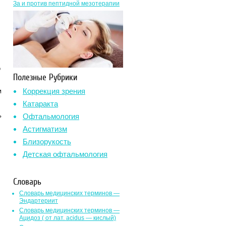
За и против пептидной мезотерапии
о
Полезные Рубрики
Коррекция зрения
м
Катаракта
ь
Офтальмология
Астигматизм
Близорукость
Детская офтальмология
Словарь
Словарь медицинских терминов —
Эндартериит
Словарь медицинских терминов —
Ацидоз ( от лат. асidus — кислый)