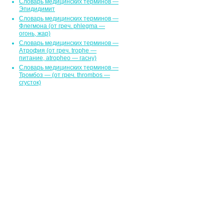
Словарь медицинских терминов —
Эпидидимит
Словарь медицинских терминов —
Флегмона (от гpeч. phlegma —
огонь, жар)
Словарь медицинских терминов —
Атрофия (от греч. trophe —
питание, atropheo — гасну)
Словарь медицинских терминов —
Тромбоз — (от греч. thrombos —
сгусток)