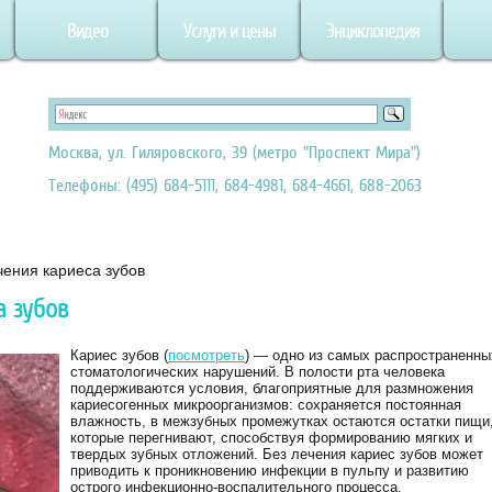
Видео
Услуги и цены
Энциклопедия
Москва, ул. Гиляровского, 39 (метро "Проспект Мира")
Телефоны: (495) 684-5111, 684-4981, 684-4661, 688-2063
ения кариеса зубов
а зубов
Кариес зубов (
посмотреть
) — одно из самых распространенны
стоматологических нарушений. В полости рта человека
поддерживаются условия, благоприятные для размножения
кариесогенных микроорганизмов: сохраняется постоянная
влажность, в межзубных промежутках остаются остатки пищи
которые перегнивают, способствуя формированию мягких и
твердых зубных отложений. Без лечения кариес зубов может
приводить к проникновению инфекции в пульпу и развитию
острого инфекционно-воспалительного процесса.