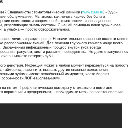
ов
кве? Специалисты стоматольгической клиники (
www.zuub.ru
) «3ууб»
ия обслуживания. Мы знаем, как лечить кариес без боли и
рокие возможности современной стоматологии: инновационное
ки, укрепляющие эмаль составы. С нашей помощью ваши зубы снова
и, а улыбка — просто обворожительной.
кариес лечить гораздо проще. Незначительные кариозные полости можн
око расположенных тканей. Для лечения глубокого кариеса чаще всего
. Выраженный инфекционный процесс внутри зуба всегда
ования гранулем, кист и развития периодонтита. Но даже в запущенно
наче вы можете потерять зубы.
ого действия. Инфекция может в любой момент перекинуться на полост
а, гайморита, ларингита, вызвать другие опасные осложнения.
иозными зубами имеют ослабленный иммунитет, часто болеют
в особенности ЛОР-заболеваниями.
в на потом. Профилактические осмотры у стоматолога помогают
ого поражения и предпринимать необходимые меры по восстановлению