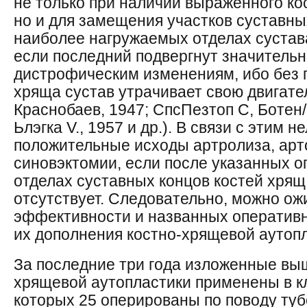
не только при наличии выраженного ко
но и для замещения участков суставны
наиболее нагружаемых отделах сустав
если последний подвергнут значитель
дистрофическим изменениям, ибо без 
хряща сустав утрачивает свою двигате
Краснобаев, 1947; СпсПезтоп С, Ботен/Ш
Ьлэгка V., 1957 и др.). В связи с этим 
положительные исходы артролиза, арт
синовэктомии, если после указанных 
отделах суставных концов костей хрящ
отсутствует. Следовательно, можно о
эффективности и названных оператив
их дополнения костно-хрящевой аутопл
За последние три года изложенные вы
хрящевой аутопластики применены в кл
которых 25 оперированы по поводу тубе