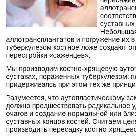
пересажив
аллотранс
соответст
суставных 
Небольшая
аллотрансплантатов и погружение их 
туберкулезом костное ложе создают о
перестройки «саженцев».
Мы производим костно-хрящевую аутоп
суставах, пораженных туберкулезом: пл
придерживаясь при этом тех же принци
Разумеется, что аутопластическому з
должно предшествовать радикальное у
очагов и создание нормальной или бли
суставных концов костей. Считаем це
производить пересадку костно-хрящев