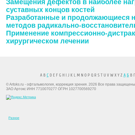
Замещения дефектов в наиболее на
суставных концов костей
Разработанные и продолжающиеся 
методов радикально-восстановите
Применение компрессионно-дистрак
хирургическом лечении
A B
C
D E F G H I J K L M N O P Q R S T U V W X Y Z
А
Б
В Г
© Artoks.ru - офтальмология, коррекция зрения. 2026 Все права защищены
ЗАО Артокс ИНН 7710070277 ОГРН 1027700569270
Разное