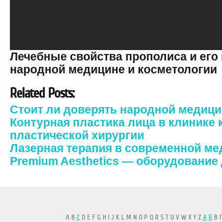
Лечебные свойства прополиса и его
народной медицине и косметологии
Related Posts:
Стоит ли доверять народной медиц
Контурная пластика лица в клинике 
пластической хирургии
Лазерная терапия в современной м
Premium Aesthetics — оборудование
A B
C
D E F G H I J K L M N O P Q R S T U V W X Y Z
А
Б
В Г