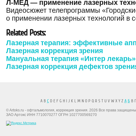
Л-МЕД — применение лазерных техн
Видеосюжет телепрограммы «Городски
о применении лазерных технологий в 
Related Posts:
Лазерная терапия: эффективные ап
Лазерная коррекция зрения
Мануальная терапия «Интер лекарь»
Лазерная коррекция дефектов зрени
A B
C
D E F G H I J K L M N O P Q R S T U V W X Y Z
А
Б
В Г
© Artoks.ru - офтальмология, коррекция зрения. 2026 Все права защищены
ЗАО Артокс ИНН 7710070277 ОГРН 1027700569270