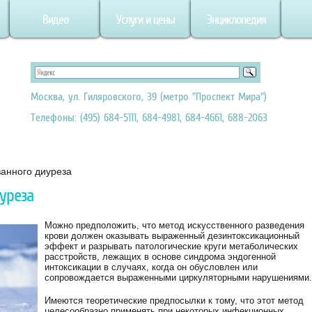
Видео
Услуги и цены
Энциклопедия
Москва, ул. Гиляровского, 39 (метро "Проспект Мира")
Телефоны: (495) 684-5111, 684-4981, 684-4661, 688-2063
анного диуреза
уреза
Можно предположить, что метод искусственного разведения
крови должен оказывать выраженный дезинтоксикационный
эффект и разрывать патологические круги метаболических
расстройств, лежащих в основе синдрома эндогенной
интоксикации в случаях, когда он обусловлен или
сопровождается выраженными циркуляторными нарушениями.
Имеются теоретические предпосылки к тому, что этот метод
целесообразно применять при некоторых инфекционных