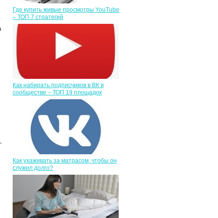
Где купить живые просмотры YouTube
– ТОП 7 стратегий
а
Как набирать подписчиков в ВК в
сообществе – ТОП 19 площадок
,
Как ухаживать за матрасом, чтобы он
служил долго?