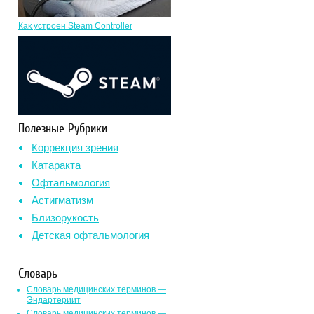
Как устроен Steam Controller
Полезные Рубрики
Коррекция зрения
Катаракта
Офтальмология
Астигматизм
Близорукость
Детская офтальмология
Словарь
Словарь медицинских терминов —
Эндартериит
Словарь медицинских терминов —