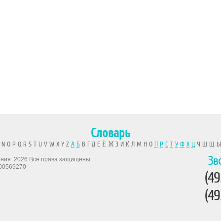
Словарь
 N O P Q R S T U V W X Y Z
А
Б
В Г Д Е Ё Ж З И К Л М Н О
П
Р
С
Т
У
Ф
Х
Ц
Ч Ш Щ 
Зв
рения. 2026 Все права защищены.
00569270
(49
(49