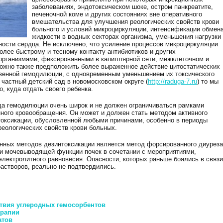
заболеваниях, эндотоксическом шоке, остром панкреатите,
печеночной коме и других состояниях вне оперативного
вмешательства для улучшения реологических свойств крови
больного и условий микроциркуляции, интенсификации обмен
жидкости в водных секторах организма, уменьшения нагрузки
ности сердца. Не исключено, что усиление процессов микроциркуляции
лее быстрому и тесному контакту антибиотиков и других
организмами, фиксированными в капиллярной сети, межклеточном и
ожно также предположить более выраженное действие цитостатических
твенной гемодилюции, с одновременным уменьшением их токсического
 частный детский сад в новомосковском округе (
http://raduga-7.ru
) то мы
, куда отдать своего ребенка.
а гемодилюции очень широк и не должен ограничиваться рамками
нного кровообращения. Он может и должен стать методом активного
токсикации, обусловленной любыми причинами, особенно в периоды
еологических свойств крови больных.
ных методов дезинтоксикации является метод форсированного диуреза
ии мочевыводящей функции почек в сочетании с мероприятиями,
лектролитного равновесия. Опасности, которых раньше боялись в связи
астворов, реально не подтвердились.
ствия углеродных гемосорбентов
ерапии
атов