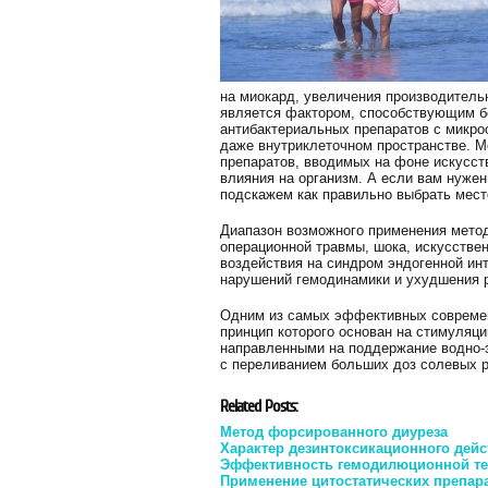
на миокард, увеличения производитель
является фактором, способствующим бо
антибактериальных препаратов с микро
даже внутриклеточном пространстве. М
препаратов, вводимых на фоне искусс
влияния на организм. А если вам нужен
подскажем как правильно выбрать место
Диапазон возможного применения метод
операционной травмы, шока, искусстве
воздействия на синдром эндогенной ин
нарушений гемодинамики и ухудшения р
Одним из самых эффективных современ
принцип которого основан на стимуляц
направленными на поддержание водно-э
с переливанием больших доз солевых р
Related Posts:
Метод форсированного диуреза
Характер дезинтоксикационного дей
Эффективность гемодилюционной т
Применение цитостатических препар