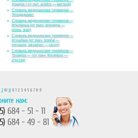
Ацидоз ( от лат. асidus — кислый)
Словарь медицинских терминов —
Эпидидимит
Словарь медицинских терминов —
Флегмона (от гpeч. phlegma —
огонь, жар)
Словарь медицинских терминов —
Атрофия (от греч. trophe —
питание, atropheo — гасну)
Словарь медицинских терминов —
Тромбоз — (от греч. thrombos —
сгусток)
Ы
Э
Ю
Я
0 1 2 3 4 5 6 7 8 9
оните нам:
5)
684 - 51 - 11
5)
684 - 49 - 81