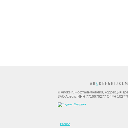
A B
C
D E F G H I J K L M
© Artoks.ru - офтальмология, коррекция з
ЗАО Артокс ИНН 7710070277 ОГРН 10277
Разное