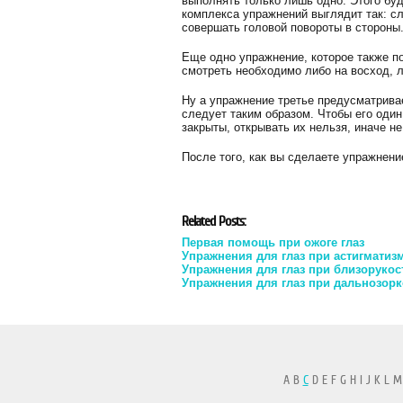
выполнять только лишь одно. Этого бу
комплекса упражнений выглядит так: сл
совершать головой повороты в стороны
Еще одно упражнение, которое также п
смотреть необходимо либо на восход, л
Ну а упражнение третье предусматривае
следует таким образом. Чтобы его один
закрыты, открывать их нельзя, иначе н
После того, как вы сделаете упражнени
Related Posts:
Первая помощь при ожоге глаз
Упражнения для глаз при астигмати
Упражнения для глаз при близоруко
Упражнения для глаз при дальнозорк
A B
C
D E F G H I J K L M