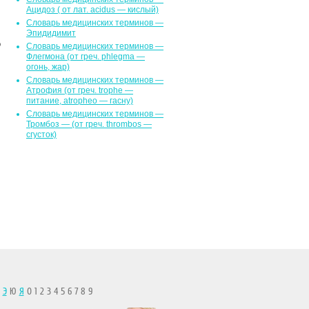
Ацидоз ( от лат. асidus — кислый)
Словарь медицинских терминов —
Эпидидимит
о
Словарь медицинских терминов —
Флегмона (от гpeч. phlegma —
огонь, жар)
Словарь медицинских терминов —
Атрофия (от греч. trophe —
питание, atropheo — гасну)
Словарь медицинских терминов —
Тромбоз — (от греч. thrombos —
сгусток)
Ы
Э
Ю
Я
0 1 2 3 4 5 6 7 8 9