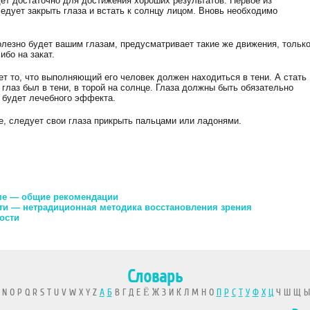
дет достаточно для достижения хороших результатов. Первое из
едует закрыть глаза и встать к солнцу лицом. Вновь необходимо
.
олезно будет вашим глазам, предусматривает такие же движения, тольк
ибо на закат.
т то, что выполняющий его человек должен находиться в тени. А стать
 глаз был в тени, в торой на солнце. Глаза должны быть обязательно
е будет лечебного эффекта.
е, следует свои глаза прикрыть пальцами или ладонями.
зме — общие рекомендации
сти — нетрадиционная методика восстановления зрения
ости
Словарь
 N O P Q R S T U V W X Y Z
А
Б
В Г Д Е Ё Ж З И К Л М Н О
П
Р
С
Т
У
Ф
Х
Ц
Ч Ш Щ 