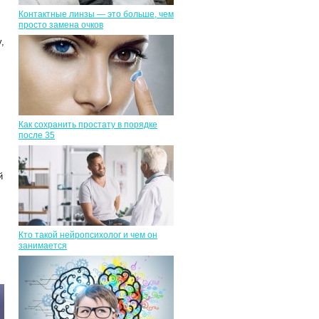
Контактные линзы — это больше, чем
просто замена очков
,
Как сохранить простату в порядке
после 35
й
Кто такой нейропсихолог и чем он
занимается