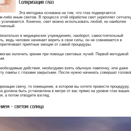
Соляризация глаз
Эта методика основана на том, что глаз подвергается
-либо иным светом. В процессе этой обработки свет укрепляет сетчатку
 усиливается. Конечно, свет можно использовать любой, но наиболее
лнечный.
бязательно в медицинских учреждениях, наоборот, самостоятельный
ь, ведь человек начинает верить в свои силы, он не сомневается в
притягивает приятные эмоции от самой процедуры.
могаю излечить зрение при помощи световых лучей. Первой методикой
ым.
 необходимые действия, необходимо взять обычную лампочку, или даже
ету лампы с глазами закрытыми. После нужно начинать совершат голово
изации свечу, то помещение, в котором вы хотите провести процедуру,
а должна быть установлена в метре от вас прямо на уровне глаз ваших.
я, а потом отводите взгляд.
нием – светом солнца