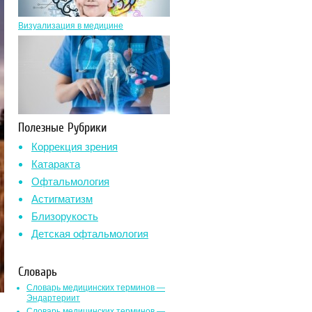
Визуализация в медицине
Полезные Рубрики
Коррекция зрения
Катаракта
Офтальмология
Астигматизм
Близорукость
Детская офтальмология
Словарь
Словарь медицинских терминов —
Эндартериит
Словарь медицинских терминов —