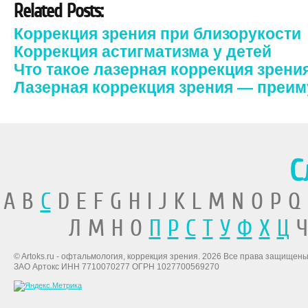
Related Posts:
Коррекция зрения при близорукости
Коррекция астигматизма у детей
Что такое лазерная коррекция зрени
Лазерная коррекция зрения — преи
С
A B
C
D E F G H I J K L M N O P Q
Л М Н О
П
Р
С
Т
У
Ф
Х
Ц
Ч
© Artoks.ru - офтальмология, коррекция зрения. 2026 Все права защищены
ЗАО Артокс ИНН 7710070277 ОГРН 1027700569270