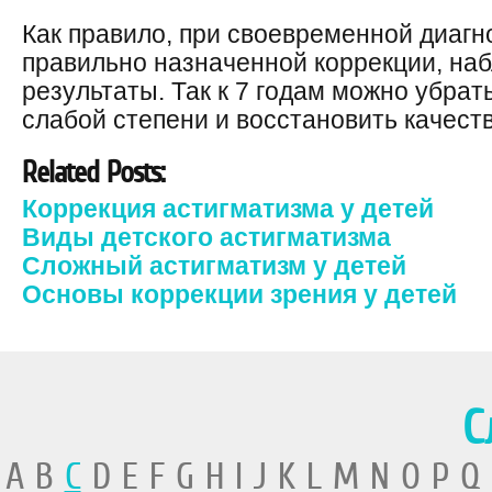
Как правило, при своевременной диагн
правильно назначенной коррекции, н
результаты. Так к 7 годам можно убрат
слабой степени и восстановить качеств
Related Posts:
Коррекция астигматизма у детей
Виды детского астигматизма
Сложный астигматизм у детей
Основы коррекции зрения у детей
С
A B
C
D E F G H I J K L M N O P Q