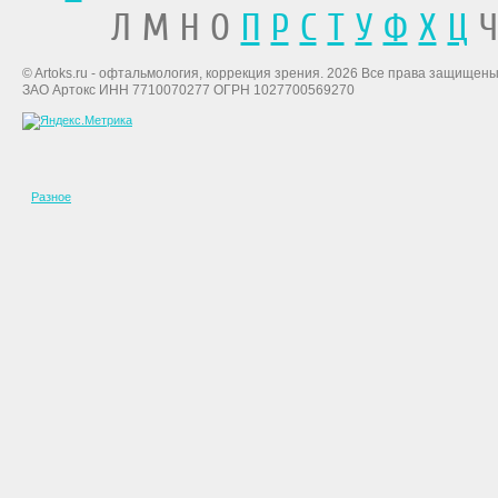
Л М Н О
П
Р
С
Т
У
Ф
Х
Ц
Ч
© Artoks.ru - офтальмология, коррекция зрения. 2026 Все права защищены
ЗАО Артокс ИНН 7710070277 ОГРН 1027700569270
Разное