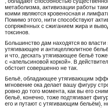
, обладают способностью существенно
метаболизма, активизации работы таки
коими являются кровеносная и лимфат
Помимо этого, нити способствуют акти
сопряжённых с сжиганием жира и выво
токсинов.
Большинство дам находятся во власти 
утягивающее и антицеллюлитное бельё –
и что, дескать утягивающее бельё тоже
с «апельсиновой коркой». В действител
обстоит совершенно не так.
Бельё, обладающее утягивающим эффе
мгновение ока делает вашу фигуру стр
ровно до того момента, как вы его сн
бельё, конечно, тоже подтягивает фигу
его и путают с утягивающим бельём), н