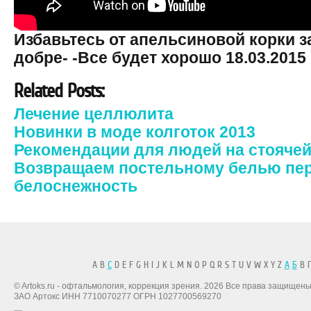
Избавьтесь от апельсиновой корки з
добре- -Все будет хорошо 18.03.2015
Related Posts:
Лечение целлюлита
Новинки в моде колготок 2013
Рекомендации для людей на стоячей
Возвращаем постельному белью пе
белоснежность
A B
C
D E F G H I J K L M N O P Q R S T U V W X Y Z
А
Б
В Г
© Artoks.ru - офтальмология, коррекция зрения. 2026 Все права защищены
ЗАО Артокс ИНН 7710070277 ОГРН 1027700569270