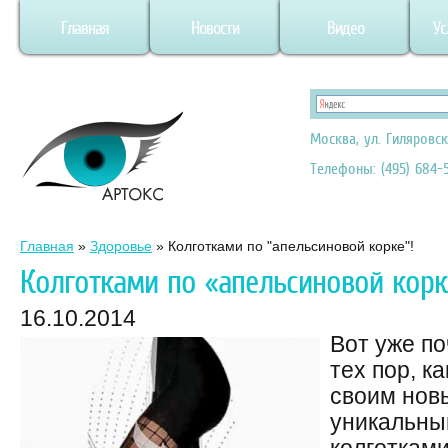
Главная
Новости
Видео
Ус
Москва, ул. Гиляровск
Телефоны: (495) 684-5
Главная
»
Здоровье
»
Колготками по "апельсиновой корке"!
Колготками по «апельсиновой корк
16.10.2014
Вот уже по
тех пор, к
своим нов
уникальны