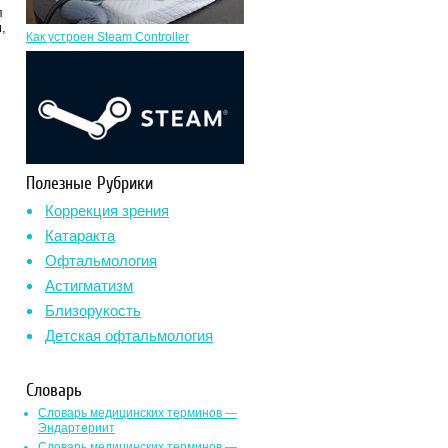
л
,
Как устроен Steam Controller
Полезные Рубрики
Коррекция зрения
Катаракта
Офтальмология
Астигматизм
Близорукость
Детская офтальмология
Словарь
Словарь медицинских терминов —
Эндартериит
Словарь медицинских терминов —