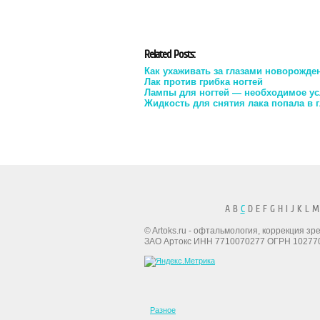
Related Posts:
Как ухаживать за глазами новорожде
Лак против грибка ногтей
Лампы для ногтей — необходимое у
Жидкость для снятия лака попала в г
A B
C
D E F G H I J K L M
© Artoks.ru - офтальмология, коррекция з
ЗАО Артокс ИНН 7710070277 ОГРН 10277
Разное