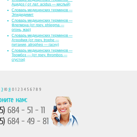
Ацидоз ( от лат. асidus — кислый)
Словарь медицинских терминов —
Эпидидимит
Словарь медицинских терминов —
Флегмона (от гpeч. phlegma —
огонь, жар)
Словарь медицинских терминов —
Атрофия (от греч. trophe —
питание, atropheo — гасну)
Словарь медицинских терминов —
Тромбоз — (от греч. thrombos —
сгусток)
Ы
Э
Ю
Я
0 1 2 3 4 5 6 7 8 9
оните нам:
5)
684 - 51 - 11
5)
684 - 49 - 81