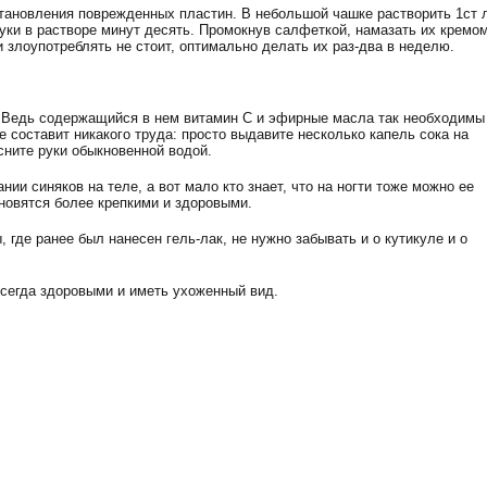
тановления поврежденных пластин. В небольшой чашке растворить 1ст 
руки в растворе минут десять. Промокнув салфеткой, намазать их кремом
злоупотреблять не стоит, оптимально делать их раз-два в неделю.
. Ведь содержащийся в нем витамин С и эфирные масла так необходимы
е составит никакого труда: просто выдавите несколько капель сока на
сните руки обыкновенной водой.
ии синяков на теле, а вот мало кто знает, что на ногти тоже можно ее
новятся более крепкими и здоровыми.
 где ранее был нанесен гель-лак, не нужно забывать и о кутикуле и о
всегда здоровыми и иметь ухоженный вид.