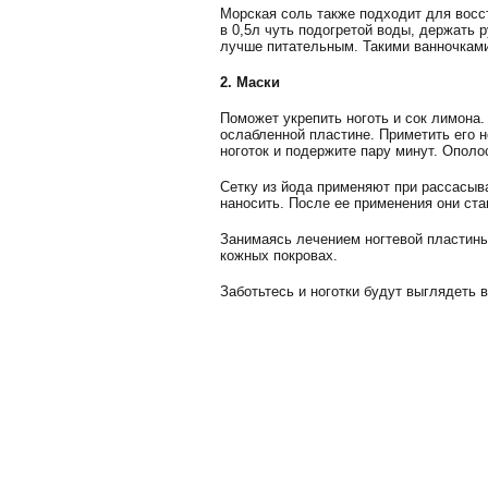
Морская соль также подходит для восс
в 0,5л чуть подогретой воды, держать 
лучше питательным. Такими ванночками 
2. Маски
Поможет укрепить ноготь и сок лимона
ослабленной пластине. Приметить его н
ноготок и подержите пару минут. Ополо
Сетку из йода применяют при рассасыван
наносить. После ее применения они ста
Занимаясь лечением ногтевой пластины,
кожных покровах.
Заботьтесь и ноготки будут выглядеть 