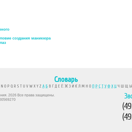
нного
словие создания маникюра
лаз
Словарь
 N O P Q R S T U V W X Y Z
А
Б
В Г Д Е Ё Ж З И К Л М Н О
П
Р
С
Т
У
Ф
Х
Ц
Ч Ш Щ 
Зв
рения. 2026 Все права защищены.
00569270
(49
(49