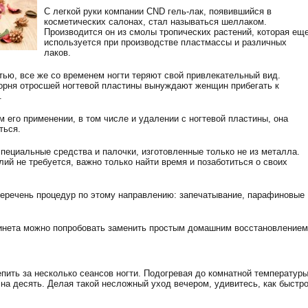
С легкой руки компании CND гель-лак, появившийся в
косметических салонах, стал называться шеллаком.
Производится он из смолы тропических растений, которая ещ
используется при производстве пластмассы и различных
лаков.
тью, все же со временем ногти теряют свой привлекательный вид.
корня отросшей ногтевой пластины вынуждают женщин прибегать к
.
 его применении, в том числе и удалении с ногтевой пластины, она
ться.
пециальные средства и палочки, изготовленные только не из металла.
ий не требуется, важно только найти время и позаботиться о своих
еречень процедур по этому направлению: запечатывание, парафиновые
бинета можно попробовать заменить простым домашним восстановлением
пить за несколько сеансов ногти. Подогревая до комнатной температуры
 на десять. Делая такой несложный уход вечером, удивитесь, как быстр