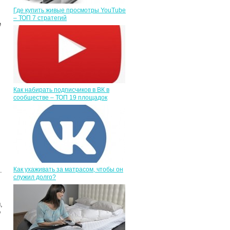
Где купить живые просмотры YouTube
– ТОП 7 стратегий
е
Как набирать подписчиков в ВК в
сообществе – ТОП 19 площадок
Как ухаживать за матрасом, чтобы он
.
служил долго?
,
о