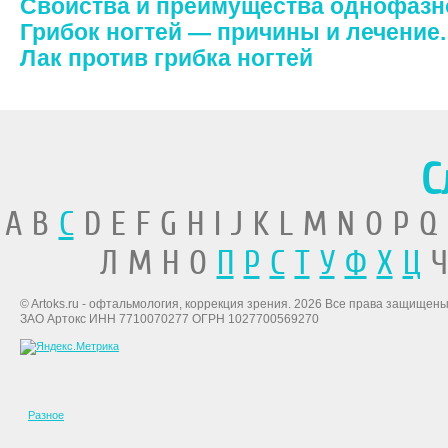
Свойства и преимущества однофазно
Грибок ногтей — причины и лечение.
Лак против грибка ногтей
С
A B
C
D E F G H I J K L M N O P Q
Л М Н О
П
Р
С
Т
У
Ф
Х
Ц
Ч
© Artoks.ru - офтальмология, коррекция зрения. 2026 Все права защищены
ЗАО Артокс ИНН 7710070277 ОГРН 1027700569270
Разное