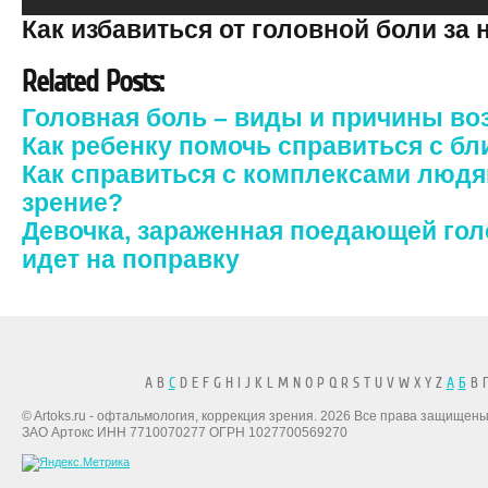
Как избавиться от головной боли за
Related Posts:
Головная боль – виды и причины во
Как ребенку помочь справиться с б
Как справиться с комплексами люд
зрение?
Девочка, зараженная поедающей гол
идет на поправку
A B
C
D E F G H I J K L M N O P Q R S T U V W X Y Z
А
Б
В Г
© Artoks.ru - офтальмология, коррекция зрения. 2026 Все права защищены
ЗАО Артокс ИНН 7710070277 ОГРН 1027700569270