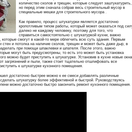
количество сколов и трещин, которые следует заштукатурить,
но перед этим сначала собрав весь строительный мусор в
специальные мешки для строительного мусора .
Как правило, процесс штукатурки является достаточно
кропотливым типом работы, который может оказаться под сил
далеко не каждому человеку, поэтому для того, что
справиться самостоятельно с штукатуркой кухни, важно
которые смогут в какой-то мере облегчить всю суть здания. Первым
и стен и потолка на наличие сколов, трещин и может быть даже дыр, в
заделать при помощи шпаклевки и шпателя. После этого, важно
торые могут быть предусмотрены, то есть это может быть установка
того можно будет приступить к штукатурке. Установив в кухне новые окна
от загрязнений и пыли, также стоит тщательно отшлифовать все
риступить к штукатурке кухонного помещения.
рошел достаточно быстрее можно к ее смеси добавлять различные
т сделать штукатурку более эффективной и быстрой. Руководствуясь
тепени можно достаточно быстро закончить ремонт кухонного помещения.