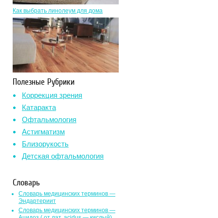
Как выбрать линолеум для дома
Полезные Рубрики
Коррекция зрения
Катаракта
Офтальмология
Астигматизм
Близорукость
Детская офтальмология
Словарь
Словарь медицинских терминов —
Эндартериит
Словарь медицинских терминов —
Ацидоз ( от лат. асidus — кислый)