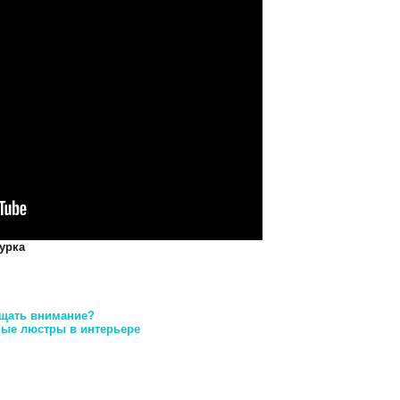
урка
ащать внимание?
ные люстры в интерьере