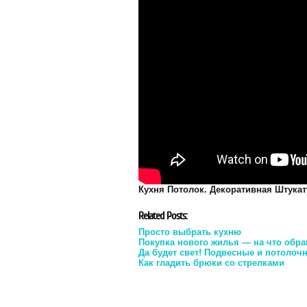
Кухня Потолок. Декоративная Штукат
Related Posts:
Просто выбрать кухню
Покупка нового жилья — на что обр
Да будет свет! Подвесные и потолоч
Как гладить брюки со стрелками