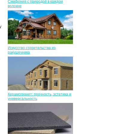
Симфония с природой в каждом
волокне
у
Искусство строительства из
ракушечника
Керамогранит: прочность, эстетика и
универсальность