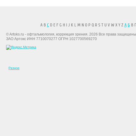
A B
C
D E F G H I J K L M N O P Q R S T U V W X Y Z
А
Б
В Г
© Artoks.ru - офтальмология, коррекция зрения. 2026 Все права защищены
ЗАО Артокс ИНН 7710070277 ОГРН 1027700569270
Разное