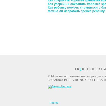
Как сохранить хорошее зрение на вс
Как уберечь и сохранить хорошее зр
Как ребенку помочь справиться с б
Можно ли исправить зрение ребенку
A B
C
D E F G H I J K L M
© Artoks.ru - офтальмология, коррекция з
ЗАО Артокс ИНН 7710070277 ОГРН 10277
Разное