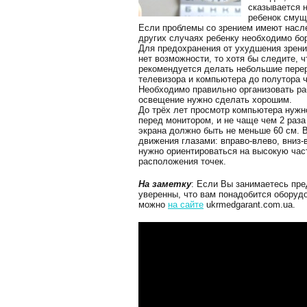
сказывается н
ребенок смуща
Если проблемы со зрением имеют насле
других случаях ребенку необходимо бор
Для предохранения от ухудшения зрени
нет возможности, то хотя бы следите,
рекомендуется делать небольшие пере
телевизора и компьютера до полутора ч
Необходимо правильно организовать раб
освещение нужно сделать хорошим.
До трёх лет просмотр компьютера нужн
перед монитором, и не чаще чем 2 раза
экрана должно быть не меньше 60 см. 
движения глазами: вправо-влево, вниз-в
нужно ориентироваться на высокую ча
расположения точек.
На заметку
: Если Вы занимаетесь пр
уверенны, что вам понадобится оборуд
можно
на сайте
ukrmedgarant.com.ua.