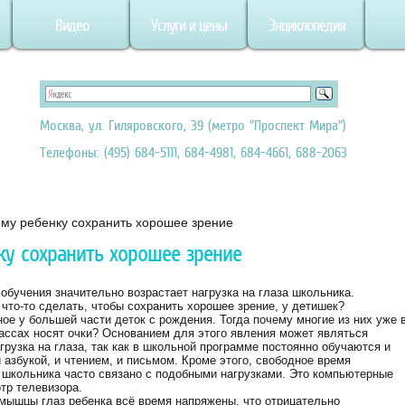
Видео
Услуги и цены
Энциклопедия
Москва, ул. Гиляровского, 39 (метро "Проспект Мира")
Телефоны: (495) 684-5111, 684-4981, 684-4661, 688-2063
му ребенку сохранить хорошее зрение
ку сохранить хорошее зрение
обучения значительно возрастает нагрузка на глаза школьника.
что-то сделать, чтобы сохранить хорошее зрение, у детишек?
ое у большей части деток с рождения. Тогда почему многие из них уже 
ассах носят очки? Основанием для этого явления может являться
грузка на глаза, так как в школьной программе постоянно обучаются и
азбукой, и чтением, и письмом. Кроме этого, свободное время
 школьника часто связано с подобными нагрузками. Это компьютерные
тр телевизора.
 мышцы глаз ребенка всё время напряжены, что отрицательно