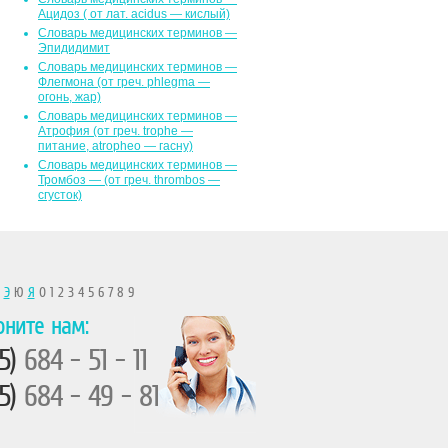
Ацидоз ( от лат. асidus — кислый)
Словарь медицинских терминов —
Эпидидимит
Словарь медицинских терминов —
Флегмона (от гpeч. phlegma —
огонь, жар)
Словарь медицинских терминов —
Атрофия (от греч. trophe —
питание, atropheo — гасну)
Словарь медицинских терминов —
Тромбоз — (от греч. thrombos —
сгусток)
Ы
Э
Ю
Я
0 1 2 3 4 5 6 7 8 9
оните нам:
5)
684 - 51 - 11
5)
684 - 49 - 81