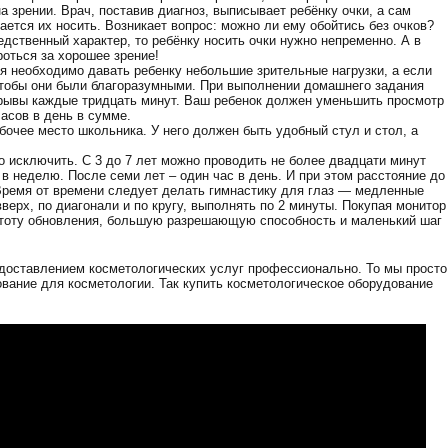
а зрении. Врач, поставив диагноз, выписывает ребёнку очки, а сам
ется их носить. Возникает вопрос: можно ли ему обойтись без очков?
дственный характер, то ребёнку носить очки нужно непременно. А в
оться за хорошее зрение!
я необходимо давать ребенку небольшие зрительные нагрузки, а если
 чтобы они были благоразумными. При выполнении домашнего задания
рывы каждые тридцать минут. Ваш ребенок должен уменьшить просмотр
асов в день в сумме.
очее место школьника. У него должен быть удобный стул и стол, а
о исключить. С 3 до 7 лет можно проводить не более двадцати минут
 в неделю. После семи лет – один час в день. И при этом расстояние до
Время от времени следует делать гимнастику для глаз — медленные
верх, по диагонали и по кругу, выполнять по 2 минуты. Покупая монитор
стоту обновления, большую разрешающую способность и маленький шаг
едоставлением косметологических услуг профессионально. То мы просто
ование для косметологии. Так купить косметологическое оборудование