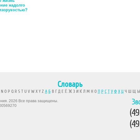
ю жизнь
ение надолго
лизорукостью?
Словарь
 N O P Q R S T U V W X Y Z
А
Б
В Г Д Е Ё Ж З И К Л М Н О
П
Р
С
Т
У
Ф
Х
Ц
Ч Ш Щ 
Зв
рения. 2026 Все права защищены.
00569270
(49
(49