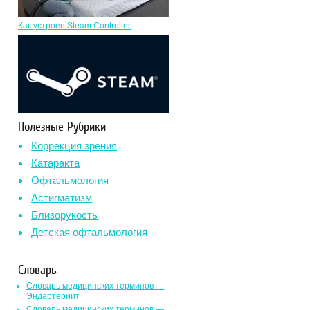
Как устроен Steam Controller
Полезные Рубрики
Коррекция зрения
Катаракта
Офтальмология
Астигматизм
Близорукость
Детская офтальмология
Словарь
Словарь медицинских терминов —
Эндартериит
Словарь медицинских терминов —