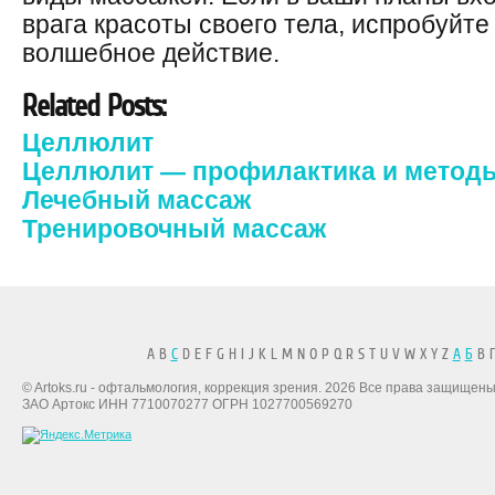
врага красоты своего тела, испробуйте
волшебное действие.
Related Posts:
Целлюлит
Целлюлит — профилактика и метод
Лечебный массаж
Тренировочный массаж
A B
C
D E F G H I J K L M N O P Q R S T U V W X Y Z
А
Б
В Г
© Artoks.ru - офтальмология, коррекция зрения. 2026 Все права защищены
ЗАО Артокс ИНН 7710070277 ОГРН 1027700569270