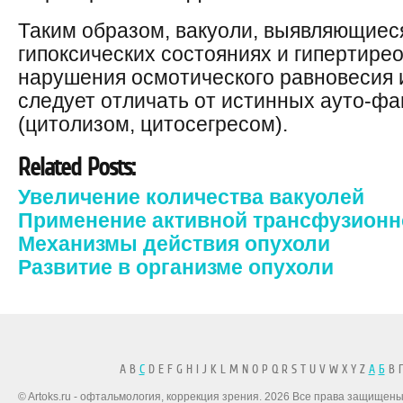
Таким образом, вакуоли, выявляющиеся
гипоксических состояниях и гипертире
нарушения осмотического равновесия и
следует отличать от истинных ауто-фа
(цитолизом, цитосегресом).
Related Posts:
Увеличение количества вакуолей
Применение активной трансфузионн
Механизмы действия опухоли
Развитие в организме опухоли
A B
C
D E F G H I J K L M N O P Q R S T U V W X Y Z
А
Б
В Г
© Artoks.ru - офтальмология, коррекция зрения. 2026 Все права защищены