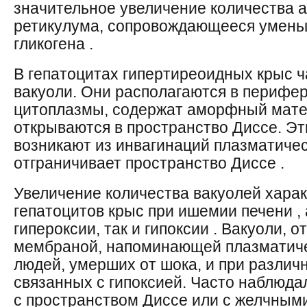
значительное увеличение количества 
ретикулума, сопровождающееся умень
гликогена .
В гепатоцитах гипертиреоидных крыс 
вакуоли. Они располагаются в перифе
цитоплазмы, содержат аморфный мате
открываются в пространство Диссе. Эт
возникают из инвагинаций плазматиче
отграничивает пространство Диссе .
Увеличение количества вакуолей хара
гепатоцитов крыс при ишемии печени , 
гипероксии, так и гипоксии . Вакуоли, 
мембраной, напоминающей плазматиче
людей, умерших от шока, и при различ
связанных с гипоксией. Часто наблюда
с пространством Диссе или с желчными