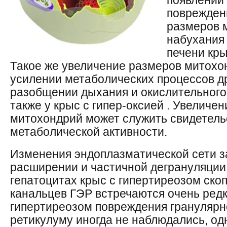
появлении 
поврежден
размеров 
набухания
печени кры
Такое же увеличение размеров митохо
усилении метаболических процессов д
разобщении дыхания и окислительног
также у крыс с гипер-оксией . Увеличе
митохондрий может служить свидетел
метаболической активности.
Изменения эндоплазматической сети з
расширении и частичной дегрануляции 
гепатоцитах крыс с гипертиреозом ск
канальцев ГЭР встречаются очень редк
гипертиреозом повреждения гранулярн
ретикулуму иногда не наблюдались, од