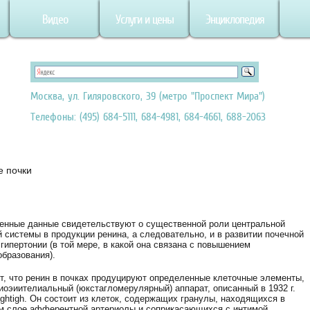
Видео
Услуги и цены
Энциклопедия
Москва, ул. Гиляровского, 39 (метро "Проспект Мира")
Телефоны: (495) 684-5111, 684-4981, 684-4661, 688-2063
 почки
енные данные свидетельствуют о существенной роли центральной
 системы в продукции ренина, а следовательно, и в развитии почечной
гипертонии (в той мере, в какой она связана с повышением
образования).
т, что ренин в почках продуцируют определенные клеточные элементы,
иоэиителиальный (юкстагломерулярный) аппарат, описанный в 1932 г.
ghtigh. Он состоит из клеток, содержащих гранулы, находящихся в
м слое афферентной артериолы и соприкасающихся с интимой