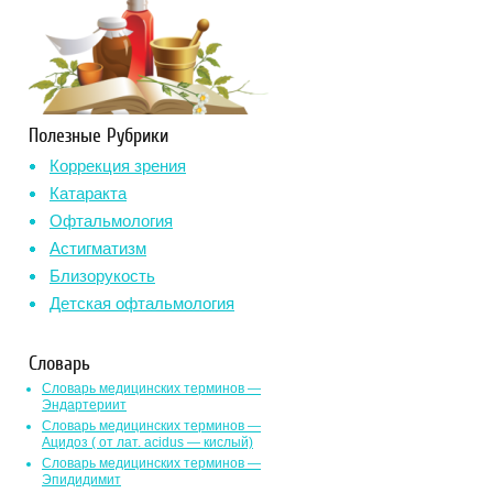
Полезные Рубрики
Коррекция зрения
Катаракта
Офтальмология
Астигматизм
Близорукость
Детская офтальмология
Словарь
Словарь медицинских терминов —
Эндартериит
Словарь медицинских терминов —
Ацидоз ( от лат. асidus — кислый)
Словарь медицинских терминов —
Эпидидимит