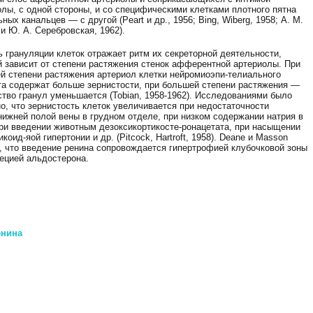
олы, с одной стороны, и со специфическими клетками плотного пятна
ных канальцев — с другой (Peart и др., 1956; Bing, Wiberg, 1958; А. М.
и Ю. А. Серебровская, 1962).
ь грануляции клеток отражает ритм их секреторной деятельности,
й зависит от степени растяжения стенок афферентной артериолы. При
й степени растяжения артериол клетки нейромиоэпи-телиального
та содержат больше зернистости, при большей степени растяжения —
ство гранул уменьшается (Tobian, 1958-1962). Исследованиями было
о, что зернистость клеток увеличивается при недостаточности
нижней полой вены в грудном отделе, при низком содержании натрия в
при введении животным дезоксикортикосте-ронацетата, при насыщении
оид-яой гипертонии и др. (Pitcock, Hartroft, 1958). Deane и Masson
зали, что введение ренина сопровождается гипертрофией клубочковой зоны
ецией альдостерона.
енина