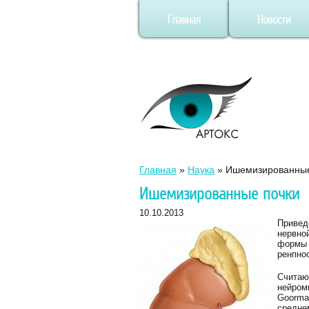
Главная
Новости
Главная
»
Наука
»
Ишемизированные
Ишемизированные почки
10.10.2013
Привед
нервной
формы 
ренпно
Считаю
нейром
Goorma
средне