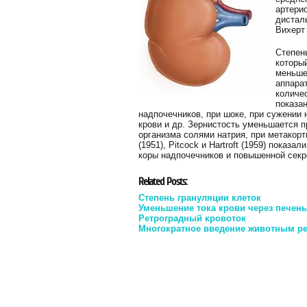
артери
дисталь
Вихерт 
Степен
которы
меньше
аппара
количе
показан
надпочечников, при шоке, при сужении 
крови и др. Зернистость уменьшается 
организма солями натрия, при метакортик
(1951), Pitcock и Hartroft (1959) пока
коры надпочечников и повышенной секр
Related Posts:
Степень грануляции клеток
Уменьшение тока крови через печень
Ретроградный кровоток
Многократное введение животным р