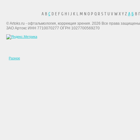
A B
C
D E F G H I J K L M N O P Q R S T U V W X Y Z
А
Б
В Г
© Artoks.ru - офтальмология, коррекция зрения. 2026 Все права защищены
ЗАО Артокс ИНН 7710070277 ОГРН 1027700569270
Разное