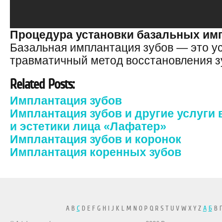
Процедура установки базальных им
Базальная имплантация зубов — это у
травматичный метод восстановления з
Related Posts:
Имплантация зубов
Имплантация зубов и другие услуги 
и эстетики лица «Лафатер»
Имплантация зубов и коронок
Имплантация коренных зубов
A B
C
D E F G H I J K L M N O P Q R S T U V W X Y Z
А
Б
В Г