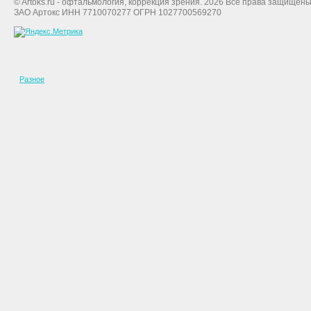
© Artoks.ru - офтальмология, коррекция зрения. 2026 Все права защищены
ЗАО Артокс ИНН 7710070277 ОГРН 1027700569270
Разное