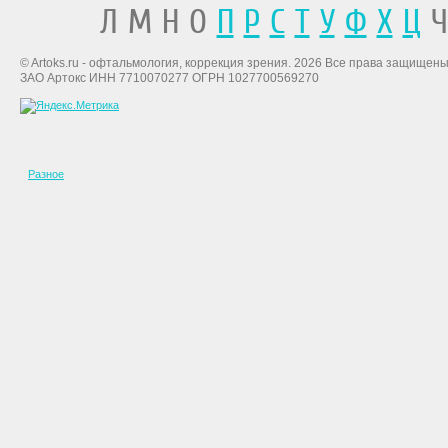
Л М Н О
П
Р
С
Т
У
Ф
Х
Ц
Ч
© Artoks.ru - офтальмология, коррекция зрения. 2026 Все права защищены
ЗАО Артокс ИНН 7710070277 ОГРН 1027700569270
Разное