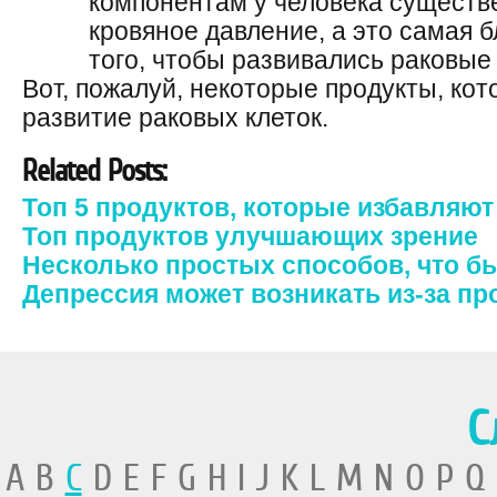
компонентам у человека существ
кровяное давление, а это самая 
того, чтобы развивались раковые
Вот, пожалуй, некоторые продукты, кот
развитие раковых клеток.
Related Posts:
Топ 5 продуктов, которые избавляю
Топ продуктов улучшающих зрение
Несколько простых способов, что б
Депрессия может возникать из-за пр
С
A B
C
D E F G H I J K L M N O P Q