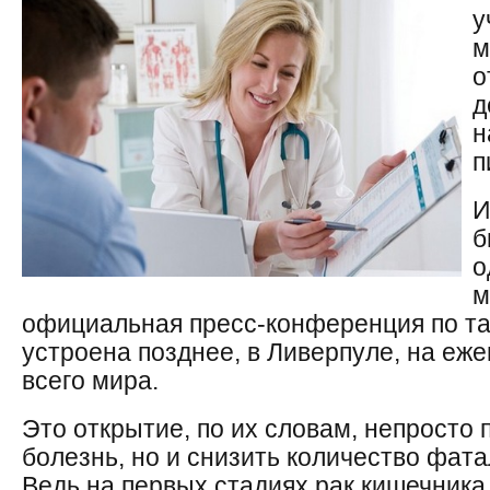
у
м
о
д
н
п
И
б
о
м
официальная пресс-конференция по та
устроена позднее, в Ливерпуле, на еж
всего мира.
Это открытие, по их словам, непросто
болезнь, но и снизить количество фата
Ведь на первых стадиях рак кишечника