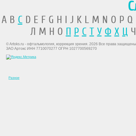
С
A B
C
D E F G H I J K L M N O P Q
Л М Н О
П
Р
С
Т
У
Ф
Х
Ц
Ч
© Artoks.ru - офтальмология, коррекция зрения. 2026 Все права защищены
ЗАО Артокс ИНН 7710070277 ОГРН 1027700569270
Разное