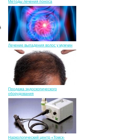
Методы лечения поноса
й
Лечение выпадения волос у мужчин
Продажа эндоскопического
оборудования
Наркологический центр «Томск-