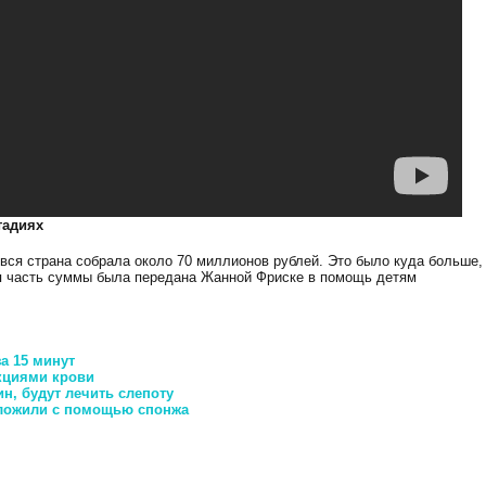
тадиях
 вся страна собрала около 70 миллионов рублей. Это было куда больше,
ая часть суммы была передана Жанной Фриске в помощь детям
а 15 минут
кциями крови
н, будут лечить слепоту
дложили с помощью спонжа