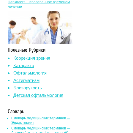
Нарколог» − проверенное временем
лечение
Полезные Рубрики
Коррекция зрения
Катаракта
Офтальмология
Астигматизм
Близорукость
Детская офтальмология
Словарь
Словарь медицинских терминов —
Эндартериит
Словарь медицинских терминов —
Ацидоз ( от лат. асidus — кислый)