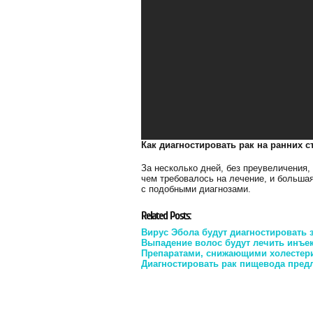
Как диагностировать рак на ранних с
За несколько дней, без преувеличения,
чем требовалось на лечение, и больш
с подобными диагнозами.
Related Posts:
Вирус Эбола будут диагностировать з
Выпадение волос будут лечить инъе
Препаратами, снижающими холестери
Диагностировать рак пищевода пре