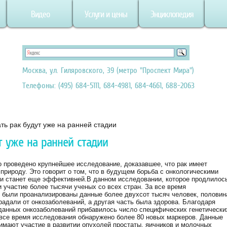
Видео
Услуги и цены
Энциклопедия
Москва, ул. Гиляровского, 39 (метро "Проспект Мира")
Телефоны: (495) 684-5111, 684-4981, 684-4661, 688-2063
ть рак будут уже на ранней стадии
т уже на ранней стадии
 проведено крупнейшее исследование, доказавшее, что рак имеет
природу. Это говорит о том, что в будущем борьба с онкологическими
и станет еще эффективней.
В данном исследовании, которое продлилос
и участие более тысячи ученых со всех стран. За все время
 были проанализированы данные более двухсот тысяч человек, половин
радали от онкозаболеваний, а другая часть была здорова. Благодаря
 данных онкозаболеваний прибавилось число специфических генетически
 все время исследования обнаружено более 80 новых маркеров. Данные
имают участие в развитии опухолей простаты, яичников и молочных