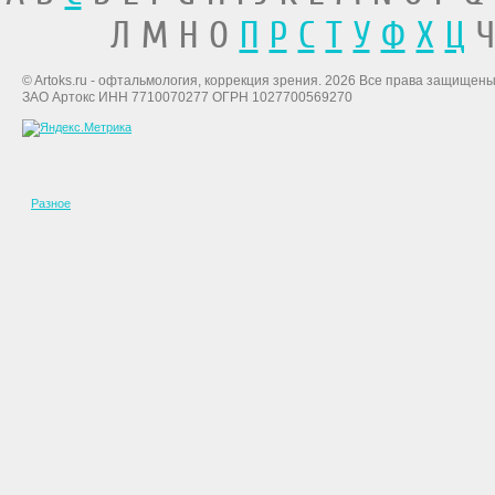
Л М Н О
П
Р
С
Т
У
Ф
Х
Ц
Ч
© Artoks.ru - офтальмология, коррекция зрения. 2026 Все права защищены
ЗАО Артокс ИНН 7710070277 ОГРН 1027700569270
Разное