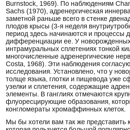
Burnstock, 1969). По наблюдениям Champ
Sachs (1970), адренергическая иннерв
заметной раньше всего в стенке двена
плодов крысы (3-я неделя внутриутробн
период здесь начинаются и процессы 
дифференциации ее. У новорожденных
интрамуральных сплетениях тонкой ки
многочисленные адренергические нерв
Costa, 1968). Эти наблюдения согласу
исследования. Установлено, что у нов
толще языка, глотки и пищевода уже 
узелки и сплетения, содержащие адре
элементы. В ганглиях отмечаются кру
флуоресцирующие образования, кото
конгломераты хромаффинных клеток.
Мы бы хотели вам так же представить 
которая пользуется большой популярн