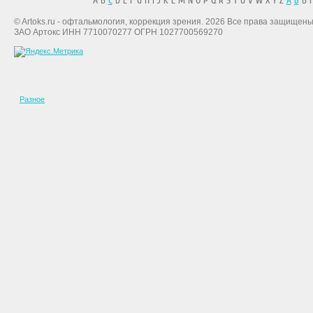
A B
C
D E F G H I J K L M N O P Q R S T U V W X Y Z
А
Б
В Г
© Artoks.ru - офтальмология, коррекция зрения. 2026 Все права защищены
ЗАО Артокс ИНН 7710070277 ОГРН 1027700569270
Разное