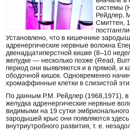
вначале в
системы (H
Рейдлер, М
Смиттен, 1
постгангл
Установлено, что в кишечнике зародыш
адренергические нервные волокна Епе
двенадцатиперстной кишке (8–10 недел
желудке — несколько позже (Read, Burns
период они выявляются и в прямой, и к
ободочной кишок. Одновременно начин
хромаффинные клетки в слизистой этих
По данным Р.М. Рейдлер (1968,1971), 
желудка адренергические нервные вол
видимыми на 19 сутки эмбрионального 
зародышей крыс они появляются здесь 
внутриутробного развития, т. е. незадо