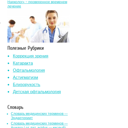
Нарколог» − проверенное временем
лечение
.
Полезные Рубрики
Коррекция зрения
Катаракта
Офтальмология
Астигматизм
Близорукость
Детская офтальмология
Словарь
Словарь медицинских терминов —
Эндартериит
Словарь медицинских терминов —
Ацидоз ( от лат. асidus — кислый)