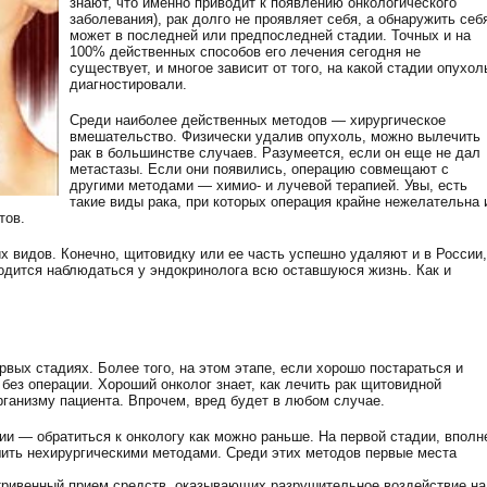
знают, что именно приводит к появлению онкологического
заболевания), рак долго не проявляет себя, а обнаружить себ
может в последней или предпоследней стадии. Точных и на
100% действенных способов его лечения сегодня не
существует, и многое зависит от того, на какой стадии опухол
диагностировали.
Среди наиболее действенных методов — хирургическое
вмешательство. Физически удалив опухоль, можно вылечить
рак в большинстве случаев. Разумеется, если он еще не дал
метастазы. Если они появились, операцию совмещают с
другими методами — химио- и лучевой терапией. Увы, есть
такие виды рака, при которых операция крайне нежелательна 
тов.
х видов. Конечно, щитовидку или ее часть успешно удаляют и в России,
ходится наблюдаться у эндокринолога всю оставшуюся жизнь. Как и
рвых стадиях. Более того, на этом этапе, если хорошо постараться и
без операции. Хороший онколог знает, как лечить рак щитовидной
ганизму пациента. Впрочем, вред будет в любом случае.
и — обратиться к онкологу как можно раньше. На первой стадии, вполн
ить нехирургическими методами. Среди этих методов первые места
тривенный прием средств, оказывающих разрушительное воздействие на