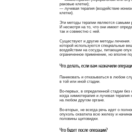
раковые клетки);
— лучевая терапия (воздействие ионизи
клетки).
Эти методы терапии являются самыми 
И несмотря на то, что они имеют опре
так и совместно с ней.
Существуют и другие методы лечения. 
которой используются специальные вещ
воздействии на сосуды, питающие опух
ограниченное применение, но вполне п
Что делать, если вам назначили операц
Паниковать и отказываться в любом слу
в той или иной стадии.
Во-первых, в определенной стадии без 
когда химиотерапия и лучевая терапия 
на любом другом органе.
Во-вторых, не всегда речь идет о полн
опухоль охватила всю железу и начинае
половины щитовидки.
Что будет после операции?