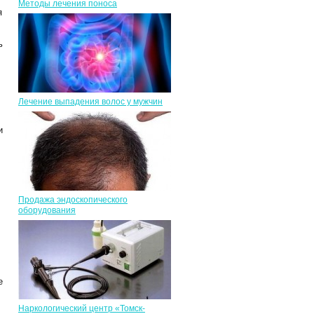
Методы лечения поноса
я
ь
Лечение выпадения волос у мужчин
и
Продажа эндоскопического
оборудования
е
Наркологический центр «Томск-