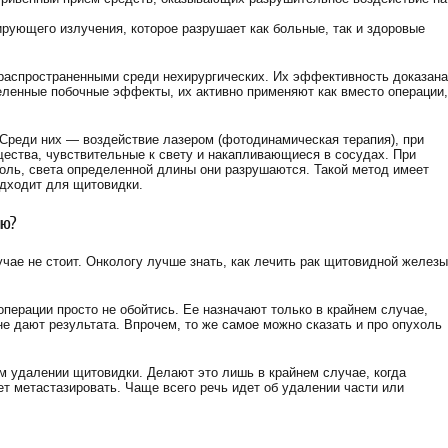
рующего излучения, которое разрушает как больные, так и здоровые
распространенными среди нехирургических. Их эффективность доказана
деленные побочные эффекты, их активно применяют как вместо операции,
Среди них — воздействие лазером (фотодинамическая терапия), при
ества, чувствительные к свету и накапливающиеся в сосудах. При
оль, света определенной длины они разрушаются. Такой метод имеет
одходит для щитовидки.
ию?
чае не стоит. Онкологу лучше знать, как лечить рак щитовидной железы
операции просто не обойтись. Ее назначают только в крайнем случае,
не дают результата. Впрочем, то же самое можно сказать и про опухоль
ом удалении щитовидки. Делают это лишь в крайнем случае, когда
т метастазировать. Чаще всего речь идет об удалении части или