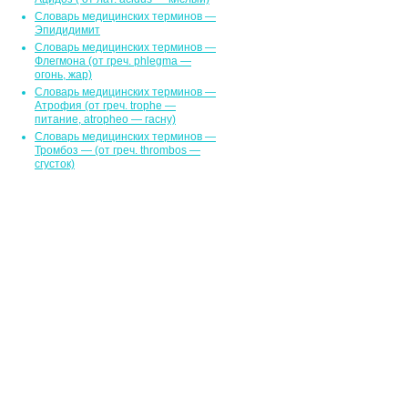
Словарь медицинских терминов —
Эпидидимит
Словарь медицинских терминов —
Флегмона (от гpeч. phlegma —
огонь, жар)
Словарь медицинских терминов —
Атрофия (от греч. trophe —
питание, atropheo — гасну)
Словарь медицинских терминов —
Тромбоз — (от греч. thrombos —
сгусток)