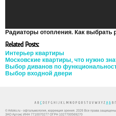
Радиаторы отопления. Как выбрать 
Related Posts:
Интерьер квартиры
Московские квартиры, что нужно зна
Выбор диванов по функциональнос
Выбор входной двери
A B
C
D E F G H I J K L M N O P Q R S T U V W X Y Z
А
Б
В Г
© Artoks.ru - офтальмология, коррекция зрения. 2026 Все права защищены
ЗАО Артокс ИНН 7710070277 ОГРН 1027700569270