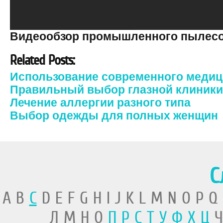
Видеообзор промышленного пылесо
Related Posts:
Использование современного медиц
Правильный выбор глазной клиники
Лечение аллергии разного типа
Выбор одежды для полных женщин
С
A B
C
D E F G H I J K L M N O P Q
Л М Н О
П
Р
С
Т
У
Ф
Х
Ц
Ч