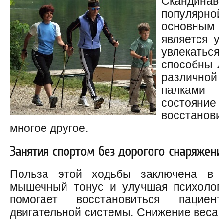
Скандинав
популярн
основн
является 
увлекать
способны 
различной
палками
состояни
восстанови
многое другое.
Занятия спортом без дорогого снаряжен
Польза этой ходьбы заключена в 
мышечный тонус и улучшая психолог
помогает восстановиться паци
двигательной системы. Снижение вес