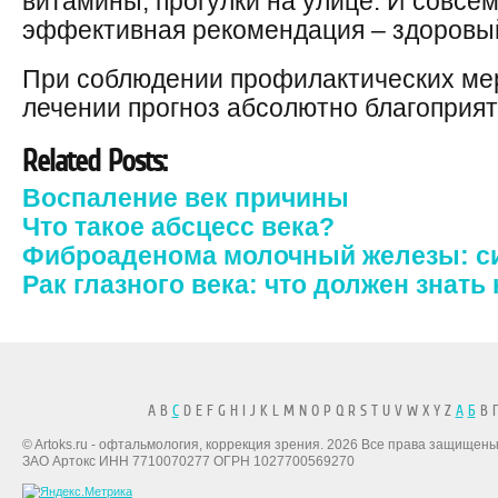
витамины, прогулки на улице. И совсем
эффективная рекомендация – здоровый
При соблюдении профилактических ме
лечении прогноз абсолютно благоприя
Related Posts:
Воспаление век причины
Что такое абсцесс века?
Фиброаденома молочный железы: 
Рак глазного века: что должен знат
A B
C
D E F G H I J K L M N O P Q R S T U V W X Y Z
А
Б
В Г
© Artoks.ru - офтальмология, коррекция зрения. 2026 Все права защищены
ЗАО Артокс ИНН 7710070277 ОГРН 1027700569270