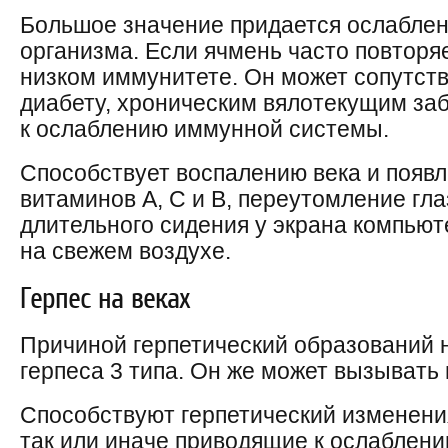
Большое значение придается ослабле
организма. Если ячмень часто повторяе
низком иммунитете. Он может сопутст
диабету, хроническим вялотекущим за
к ослаблению иммунной системы.
Способствует воспалению века и появ
витаминов A, C и B, переутомление гла
длительного сидения у экрана компьют
на свежем воздухе.
Герпес на веках
Причиной герпетический образований н
герпеса 3 типа. Он же может вызыват
Способствуют герпетический изменени
так или иначе приводящие к ослаблени