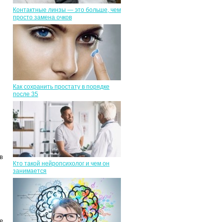
Контактные линзы — это больше, чем
просто замена очков
Как сохранить простату в порядке
после 35
в
Кто такой нейропсихолог и чем он
занимается
е