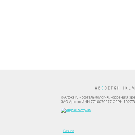
A B
C
D E F G H I J K L M
© Artoks.ru - офтальмология, коррекция з
ЗАО Артокс ИНН 7710070277 ОГРН 10277
Разное