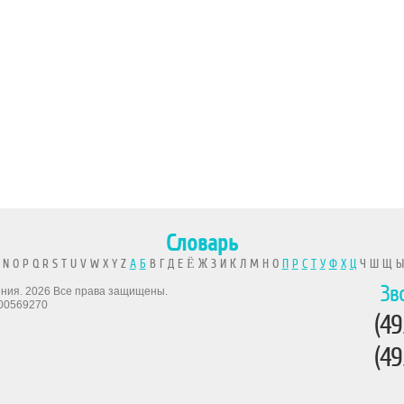
Словарь
 N O P Q R S T U V W X Y Z
А
Б
В Г Д Е Ё Ж З И К Л М Н О
П
Р
С
Т
У
Ф
Х
Ц
Ч Ш Щ 
Зв
рения. 2026 Все права защищены.
00569270
(49
(49