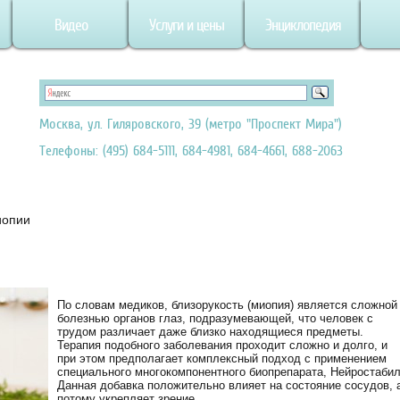
Видео
Услуги и цены
Энциклопедия
Москва, ул. Гиляровского, 39 (метро "Проспект Мира")
Телефоны: (495) 684-5111, 684-4981, 684-4661, 688-2063
иопии
По словам медиков, близорукость (миопия) является сложной
болезнью органов глаз, подразумевающей, что человек с
трудом различает даже близко находящиеся предметы.
Терапия подобного заболевания проходит сложно и долго, и
при этом предполагает комплексный подход с применением
специального многокомпонентного биопрепарата, Нейростабил
Данная добавка положительно влияет на состояние сосудов, 
потому укрепляет зрение.