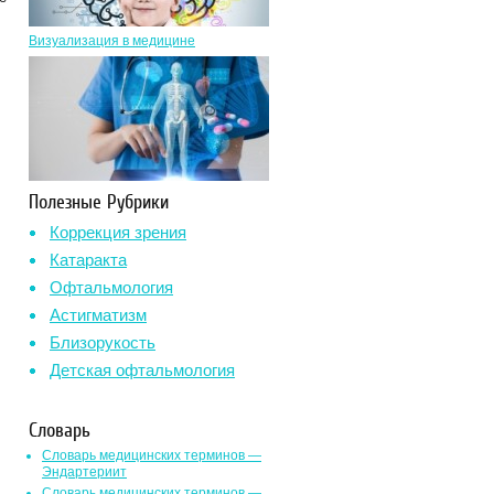
Визуализация в медицине
Полезные Рубрики
Коррекция зрения
Катаракта
Офтальмология
Астигматизм
Близорукость
Детская офтальмология
Словарь
Словарь медицинских терминов —
Эндартериит
Словарь медицинских терминов —