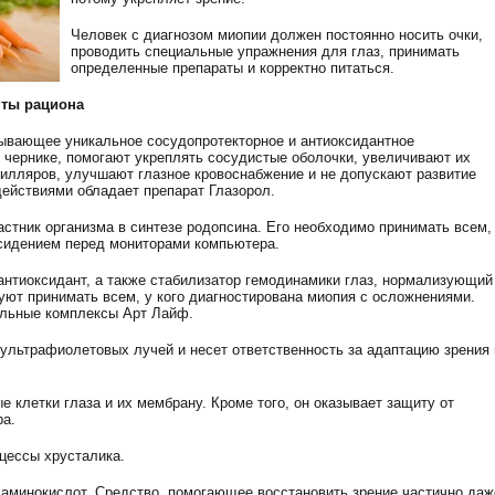
Человек с диагнозом миопии должен постоянно носить очки,
проводить специальные упражнения для глаз, принимать
определенные препараты и корректно питаться.
нты рациона
азывающее уникальное сосудопротекторное и антиоксидантное
 чернике, помогают укреплять сосудистые оболочки, увеличивают их
илляров, улучшают глазное кровоснабжение и не допускают развитие
действиями обладает препарат Глазорол.
частник организма в синтезе родопсина. Его необходимо принимать всем,
 сидением перед мониторами компьютера.
 антиоксидант, а также стабилизатор гемодинамики глаз, нормализующий
уют принимать всем, у кого диагностирована миопия с осложнениями.
альные комплексы Арт Лайф.
 ультрафиолетовых лучей и несет ответственность за адаптацию зрения 
клетки глаза и их мембрану. Кроме того, он оказывает защиту от
ра.
цессы хрусталика.
х аминокислот. Средство, помогающее восстановить зрение частично даж