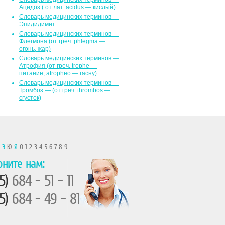
Ацидоз ( от лат. асidus — кислый)
Словарь медицинских терминов —
Эпидидимит
Словарь медицинских терминов —
Флегмона (от гpeч. phlegma —
огонь, жар)
Словарь медицинских терминов —
Атрофия (от греч. trophe —
питание, atropheo — гасну)
Словарь медицинских терминов —
Тромбоз — (от греч. thrombos —
сгусток)
Ы
Э
Ю
Я
0 1 2 3 4 5 6 7 8 9
оните нам:
5)
684 - 51 - 11
5)
684 - 49 - 81