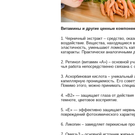
Витамины и другие ценные компоне
1. Черничный экстракт – средство, ок
воздействие. Вещества, находящиеся в
эластичность, уменьшают ломкость кап
катаракты. Практически аналогичными 
2. Ретинол (витамин «А») – основной у
чья работа непосредственно связана с
3. Аскорбиновая кислота – уникальный
капиллярную проницаемость. Его совет
Помимо этого, можно принимать специ
4. «В2» — защищает глаза от действия
темноте, цветовое восприятие.
5. «Е» — эффективно защищает нервные 
повреждений фотохимического характе
6. Ликопин – замедляет перекисные про
7. Омега-3 – основной источник жирны