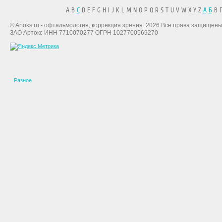
A B
C
D E F G H I J K L M N O P Q R S T U V W X Y Z
А
Б
В Г
© Artoks.ru - офтальмология, коррекция зрения. 2026 Все права защищены
ЗАО Артокс ИНН 7710070277 ОГРН 1027700569270
Разное