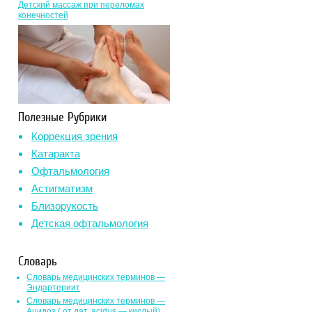
Детский массаж при переломах
конечностей
Полезные Рубрики
Коррекция зрения
Катаракта
Офтальмология
Астигматизм
Близорукость
Детская офтальмология
Словарь
Словарь медицинских терминов —
Эндартериит
Словарь медицинских терминов —
Ацидоз ( от лат. асidus — кислый)