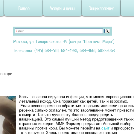
Видео
Услуги и цены
Энциклопедия
Москва, ул. Гиляровского, 39 (метро "Проспект Мира")
Телефоны: (495) 684-5111, 684-4981, 684-4661, 688-2063
в кори
Корь – опасная вирусная инфекция, что может спровоцироват
летальный исход. Она поражает как детей, так и взрослых.
Если несвоевременно обратиться к врачам или если организ
ребенка сильно ослаблен, то это заболевание может привести
к смерти. Так что лучше эту болезнь предупредить
вакцинацией. Это самый лучший метод предотвращения таких
страшных исходов. ММК Формед предлагает большой выбор
вакцины против кори. Вы можете перейти на
сайт
и приобрест
то, что нужно. Здесь представлено несколько вакцин