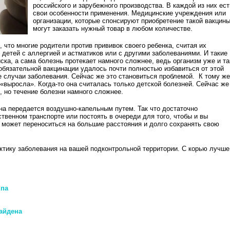
российского и зарубежного производства. В каждой из них ест
свои особенности применения. Медицинские учреждения или
организации, которые спонсируют приобретение такой вакцины
могут заказать нужный товар в любом количестве.
 что многие родители против прививок своего ребенка, считая их
детей с аллергией и астматиков или с другими заболеваниями. И такие
ска, а сама болезнь протекает намного сложнее, ведь организм уже и та
обязательной вакцинации удалось почти полностью избавиться от этой
 случаи заболевания. Сейчас же это становиться проблемой. К тому же
«выросла». Когда-то она считалась только детской болезней. Сейчас же
, но течение болезни намного сложнее.
на передается воздушно-капельным путем. Так что достаточно
твенном транспорте или постоять в очереди для того, чтобы и вы
с может переноситься на большие расстояния и долго сохранять свою
ктику заболевания на вашей подконтрольной территории. С корью лучше
ппа
айдена