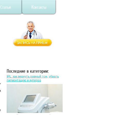
Статьи
Контакты
Последние в категории:
IPL: как вернуть ровный тон, убрать
пигментацию и купероз
ь
м
и