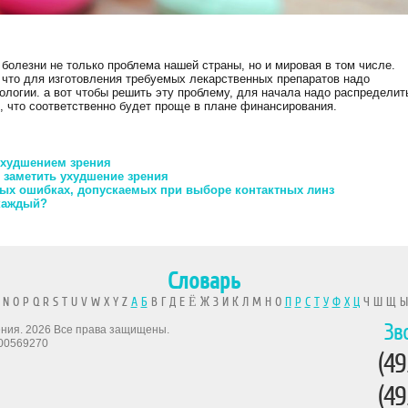
 болезни не только проблема нашей страны, но и мировая в том числе.
 что для изготовления требуемых лекарственных препаратов надо
логии. а вот чтобы решить эту проблему, для начала надо распределит
, что соответственно будет проще в плане финансирования.
ухудшением зрения
 заметить ухудшение зрения
ых ошибках, допускаемых при выборе контактных линз
 каждый?
Словарь
 N O P Q R S T U V W X Y Z
А
Б
В Г Д Е Ё Ж З И К Л М Н О
П
Р
С
Т
У
Ф
Х
Ц
Ч Ш Щ 
Зв
рения. 2026 Все права защищены.
00569270
(49
(49