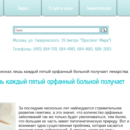
Видео
Услуги и цены
Энциклопедия
Москва, ул. Гиляровского, 39 (метро "Проспект Мира")
Телефоны: (495) 684-5111, 684-4981, 684-4661, 688-2063
гионах лишь каждый пятый орфанный больной получает лекарства
шь каждый пятый орфанный больной получает
За последние несколько лет наблюдается стремительное
развитие генетики, а это значит, что количество орфанных
заболеваний так же только будет увеличиваться, тем более,
что большая их часть имеет патогенетическую природу. Вот и
возникает одна существенная проблема, которая касается
лечения таких заболеваний. А именно, какие же виды