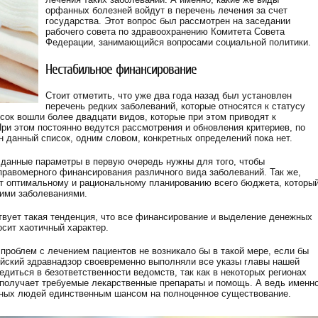
орфанных болезней войдут в перечень лечения за счет
государства. Этот вопрос был рассмотрен на заседании
рабочего совета по здравоохранению Комитета Совета
Федерации, занимающийся вопросами социальной политики.
Нестабильное финансирование
Стоит отметить, что уже два года назад был установлен
перечень редких заболеваний, которые относятся к статусу
сок вошли более двадцати видов, которые при этом приводят к
ри этом постоянно ведутся рассмотрения и обновления критериев, по
 данный список, одним словом, конкретных определений пока нет.
, данные параметры в первую очередь нужны для того, чтобы
правомерного финансирования различного вида заболеваний. Так же,
т оптимальному и рациональному планированию всего бюджета, которы
кими заболеваниями.
твует такая тенденция, что все финансирование и выделение денежных
осит хаотичный характер.
 проблем с лечением пациентов не возникало бы в такой мере, если бы
йский здравнадзор своевременно выполняли все указы главы нашей
едиться в безответственности ведомств, так как в некоторых регионах
 получает требуемые лекарственные препараты и помощь. А ведь именн
ьных людей единственным шансом на полноценное существование.