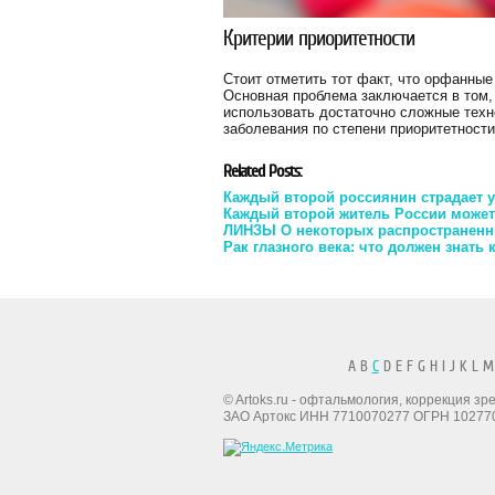
Критерии приоритетности
Стоит отметить тот факт, что орфанные
Основная проблема заключается в том,
использовать достаточно сложные техно
заболевания по степени приоритетности
Related Posts:
Каждый второй россиянин страдает 
Каждый второй житель России может
ЛИНЗЫ О некоторых распространенн
Рак глазного века: что должен знать
A B
C
D E F G H I J K L M
© Artoks.ru - офтальмология, коррекция з
ЗАО Артокс ИНН 7710070277 ОГРН 10277