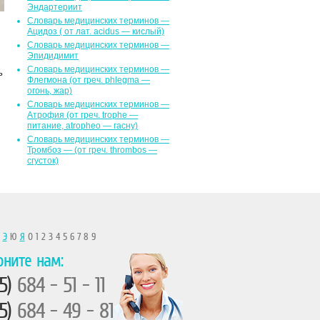
Эндартериит
Словарь медицинских терминов —
Ацидоз ( от лат. асidus — кислый)
Словарь медицинских терминов —
Эпидидимит
Словарь медицинских терминов —
ь
Флегмона (от гpeч. phlegma —
огонь, жар)
Словарь медицинских терминов —
Атрофия (от греч. trophe —
питание, atropheo — гасну)
Словарь медицинских терминов —
Тромбоз — (от греч. thrombos —
сгусток)
Ы
Э
Ю
Я
0 1 2 3 4 5 6 7 8 9
оните нам:
5)
684 - 51 - 11
5)
684 - 49 - 81