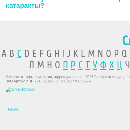
катаракты?
С
A B
C
D E F G H I J K L M N O P Q
Л М Н О
П
Р
С
Т
У
Ф
Х
Ц
Ч
© Artoks.ru - офтальмология, коррекция зрения. 2026 Все права защищены
ЗАО Артокс ИНН 7710070277 ОГРН 1027700569270
Разное