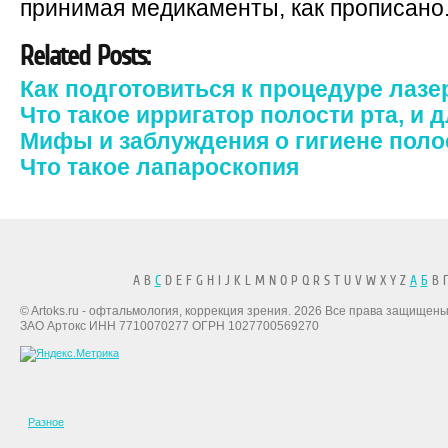
принимая медикаменты, как прописано
Related Posts:
Как подготовиться к процедуре лаз
Что такое ирригатор полости рта, и 
Мифы и заблуждения о гигиене полос
Что такое лапароскопия
A B
C
D E F G H I J K L M N O P Q R S T U V W X Y Z
А
Б
В Г
© Artoks.ru - офтальмология, коррекция зрения. 2026 Все права защищены
ЗАО Артокс ИНН 7710070277 ОГРН 1027700569270
Разное