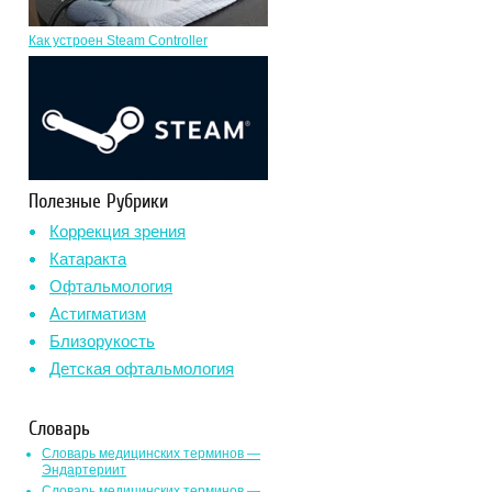
Как устроен Steam Controller
Полезные Рубрики
Коррекция зрения
Катаракта
Офтальмология
Астигматизм
Близорукость
Детская офтальмология
Словарь
Словарь медицинских терминов —
Эндартериит
Словарь медицинских терминов —