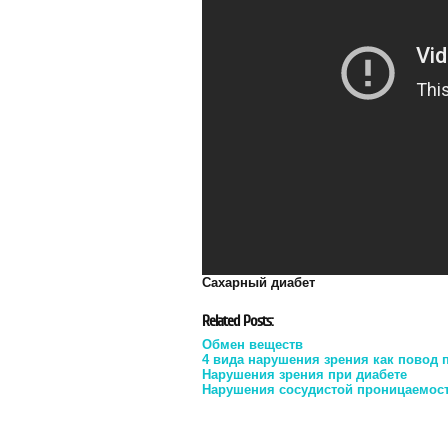
Сахарный диабет
Related Posts:
Обмен веществ
4 вида нарушения зрения как повод 
Нарушения зрения при диабете
Нарушения сосудистой проницаемос