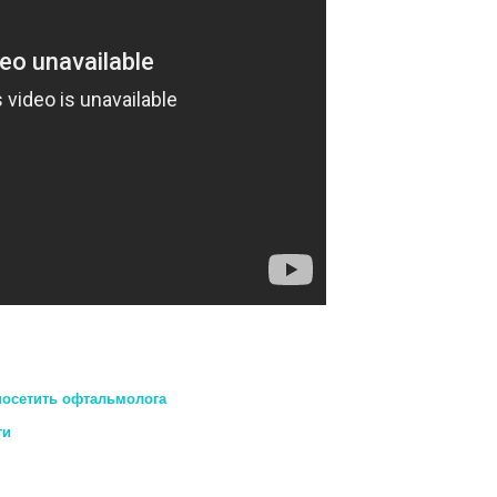
посетить офтальмолога
ти