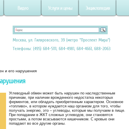
Видео
Услуги и цены
Энциклопедия
Москва, ул. Гиляровского, 39 (метро "Проспект Мира")
Телефоны: (495) 684-5111, 684-4981, 684-4661, 688-2063
ен и его нарушения
нарушения
Углеводный обмен может быть нарушен по наследственным
причинам, при наличии врожденного недостатка некоторых
ферментов, или обладать приобретенным характером. Основное
«топливо», в котором нуждается наш организм для того, чтобы
получать энергию, это – углеводы, которые мы получаем в пище.
При попадании в ЖКТ сложных углеводов, они становятся
простыми, а потом всасываются кишечником. С кровью они
попадают во все другие органы.