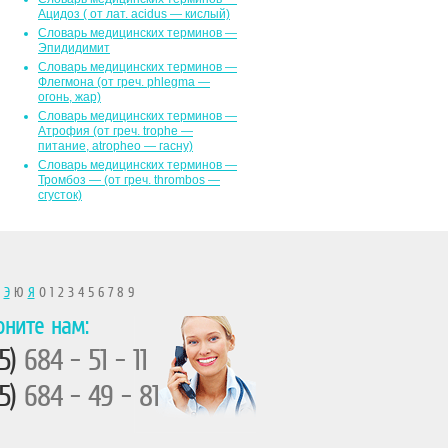
Ацидоз ( от лат. асidus — кислый)
Словарь медицинских терминов —
Эпидидимит
Словарь медицинских терминов —
Флегмона (от гpeч. phlegma —
огонь, жар)
Словарь медицинских терминов —
Атрофия (от греч. trophe —
питание, atropheo — гасну)
Словарь медицинских терминов —
Тромбоз — (от греч. thrombos —
сгусток)
Ы
Э
Ю
Я
0 1 2 3 4 5 6 7 8 9
оните нам:
5)
684 - 51 - 11
5)
684 - 49 - 81