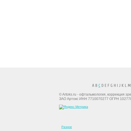
A B
C
D E F G H I J K L M
© Artoks.ru - офтальмология, коррекция з
ЗАО Артокс ИНН 7710070277 ОГРН 10277
Разное