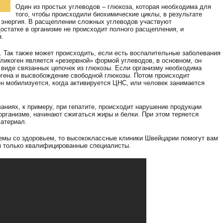
Один из простых углеводов – глюкоза, которая необходима для
того, чтобы происходили биохимические циклы, в результате
 энергия. В расщеплении сложных углеводов участвуют
остатке в организме не происходит полного расщепления, и
я.
. Так также может происходить, если есть воспалительные заболевания
Гликоген является «резервной» формой углеводов, в основном, он
 виде связанных цепочек из глюкозы. Если организму необходима
огена и высвобождение свободной глюкозы. Потом происходит
ен мобилизуется, когда активируется ЦНС, или человек занимается
ниях, к примеру, при гепатите, происходит нарушение продукции
 организме, начинают сжигаться жиры и белки. При этом теряется
атериал.
лемы со здоровьем, то высококлассные клиники Швейцарии помогут вам
м только квалифицированные специалисты.