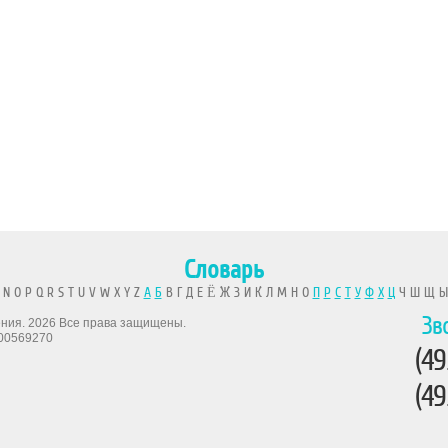
Словарь
 N O P Q R S T U V W X Y Z
А
Б
В Г Д Е Ё Ж З И К Л М Н О
П
Р
С
Т
У
Ф
Х
Ц
Ч Ш Щ 
Зв
рения. 2026 Все права защищены.
00569270
(49
(49