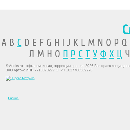
С
A B
C
D E F G H I J K L M N O P Q
Л М Н О
П
Р
С
Т
У
Ф
Х
Ц
Ч
© Artoks.ru - офтальмология, коррекция зрения. 2026 Все права защищены
ЗАО Артокс ИНН 7710070277 ОГРН 1027700569270
Разное