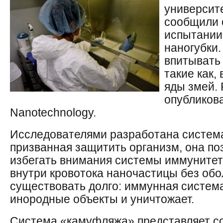
университ
сообщили 
испытании
наногубки.
впитывать
такие как,
яды змей.
опубликова
Nanotechnology.
Исследователями разработана систем
призванная защитить организм, она п
избегать внимания системы иммунитета
внутри кровотока наночастицы без обо
существовать долго: иммунная система
инородные объекты и уничтожает.
Система «камуфляжа» представляет с