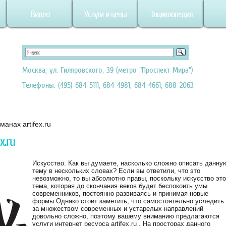
Видео
Услуги и цены
Энциклопедия
Москва, ул. Гиляровского, 39 (метро "Проспект Мира")
Телефоны: (495) 684-5111, 684-4981, 684-4661, 688-2063
анах artifex.ru
x.ru
Искусство. Как вы думаете, насколько сложно описать данну
тему в нескольких словах? Если вы ответили, что это
невозможно, то вы абсолютно правы, поскольку искусство это
тема, которая до скончания веков будет беспокоить умы
современников, постоянно развиваясь и принимая новые
формы.
Однако стоит заметить, что самостоятельно уследить
за множеством современных и устарелых направлений
довольно сложно, поэтому вашему вниманию предлагаются
услуги интернет ресурса artifex.ru . На просторах данного