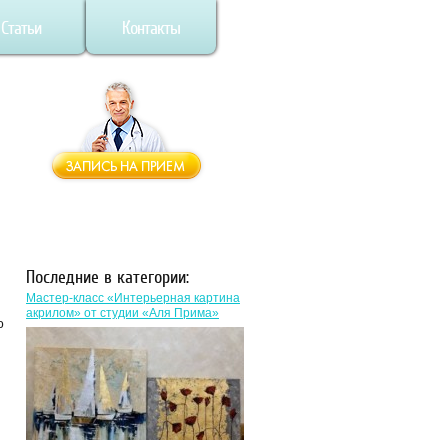
Статьи
Контакты
Последние в категории:
Мастер-класс «Интерьерная картина
акрилом» от студии «Аля Прима»
ю