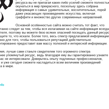
ресурса вы не прилагая каких-либо усилий сможете полность
окунаться в мир прекрасного, поскольку здесь собрана
информация о самых удивительных, восхитительных, порой
даже ужасающих произведениях искусства, включая
граффити и множество других современных направлений.
Основной особенностью сайта можно считать тот факт, что
анно следит за тем, чтобы вся излагаемая на сайте информация всегда
ателя, поэтому вы можете безо всяких опасений посещать данный ресурс
щите то, что искали. Более того, весь спектр предлагаемой информации
вно для того, чтобы пользоваться репутацией действительно
антированно предоставит вам массу полезной и интересной информации.
ремя, лучше сами станьте свидетелем того огромного спектра
нее упомянутый ресурс, ведь благодаря ему вы гарантированно узнаете
 вас не интересовали. Доверьтесь опыту подлинных профессионалов,
 и уже сегодня сможете насладиться всем величием произведений
а в мире.
nfo