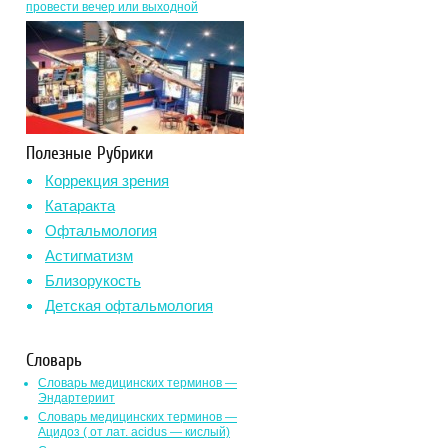
провести вечер или выходной
Полезные Рубрики
Коррекция зрения
Катаракта
Офтальмология
Астигматизм
Близорукость
Детская офтальмология
Словарь
Словарь медицинских терминов —
Эндартериит
Словарь медицинских терминов —
Ацидоз ( от лат. асidus — кислый)