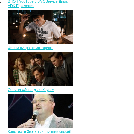
В ТОП YouTube с SMOService Дима
ю
ADK Ефименко
,
Фильм «Игра в имитацию»
Сериал «Легенды о Круге»
Кинотеатр Звездный: лучший способ