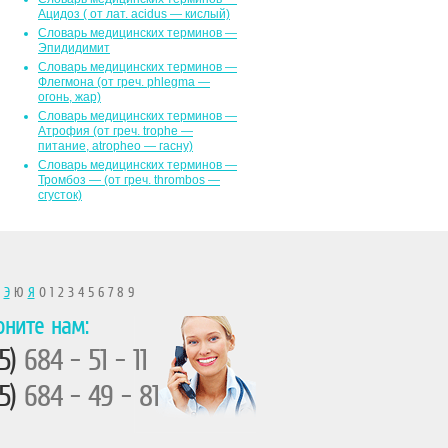
Ацидоз ( от лат. асidus — кислый)
Словарь медицинских терминов —
Эпидидимит
Словарь медицинских терминов —
Флегмона (от гpeч. phlegma —
огонь, жар)
Словарь медицинских терминов —
Атрофия (от греч. trophe —
питание, atropheo — гасну)
Словарь медицинских терминов —
Тромбоз — (от греч. thrombos —
сгусток)
Ы
Э
Ю
Я
0 1 2 3 4 5 6 7 8 9
оните нам:
5)
684 - 51 - 11
5)
684 - 49 - 81