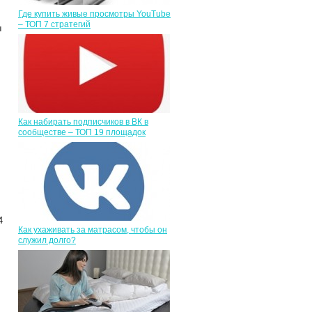
Где купить живые просмотры YouTube
– ТОП 7 стратегий
ы
Как набирать подписчиков в ВК в
сообществе – ТОП 19 площадок
4
Как ухаживать за матрасом, чтобы он
служил долго?