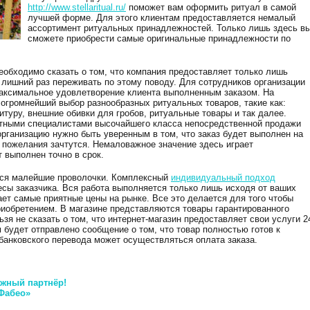
http://www.stellaritual.ru/
поможет вам оформить ритуал в самой
лучшей форме. Для этого клиентам предоставляется немалый
ассортимент ритуальных принадлежностей. Только лишь здесь в
сможете приобрести самые оригинальные принадлежности по
еобходимо сказать о том, что компания предоставляет только лишь
 лишний раз переживать по этому поводу. Для сотрудников организации
аксимальное удовлетворение клиента выполненным заказом. На
 огромнейший выбор разнообразных ритуальных товаров, такие как:
итуру, внешние обивки для гробов, ритуальные товары и так далее.
тными специалистами высочайшего класса непосредственной продажи
рганизацию нужно быть уверенным в том, что заказ будет выполнен на
 пожелания зачтутся. Немаловажное значение здесь играет
т выполнен точно в срок.
тся малейшие проволочки. Комплексный
индивидуальный подход
есы заказчика. Вся работа выполняется только лишь исходя от ваших
ет самые приятные цены на рынке. Все это делается для того чтобы
иобретением. В магазине представляются товары гарантированного
зя не сказать о том, что интернет-магазин предоставляет свои услуги 2
м будет отправлено сообщение о том, что товар полностью готов к
банковского перевода может осуществляться оплата заказа.
жный партнёр!
Фабео»