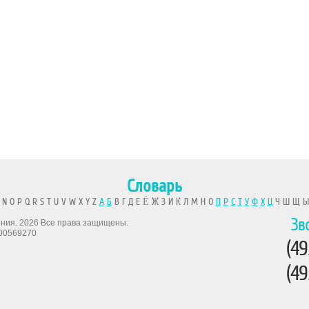
Словарь
 N O P Q R S T U V W X Y Z
А
Б
В Г Д Е Ё Ж З И К Л М Н О
П
Р
С
Т
У
Ф
Х
Ц
Ч Ш Щ 
Зв
рения. 2026 Все права защищены.
00569270
(49
(49