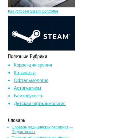
Как устроен Steam Controller
Полезные Рубрики
Коррекция зрения
Катаракта
Офтальмология
Астигматизм
Близорукость
Детская офтальмология
Словарь
Словарь медицинских терминов —
Эндартериит
Словарь медицинских терминов —