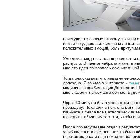
приступила к своему второму в жизни с
вниз и не ударилась сильно коленом. С
положительных эмоций, боль притупилас
Уже дома, когда я стала переодеваться
распухло. В панике набрала маме, и мы
мне это идея показалась сомнительной.
Тогда она сказала, что недавно ее знак
допоздна. Я забила в интернете «
томо
медицины и реабилитации Долголетие. 
мне сказали: приезжайте сейчас! Буде
Через 30 минут я была уже в этом цент
процедуру. Пока шли с ней, она меня по
кабинете я сняла все металлические ве
шевелить, объясним это тем, чтобы сни
После процедуры мне отдали результат
ушиб коленного сустава, но это было а
порекомендовали еще походить на физ