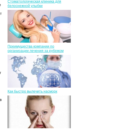
Стоматологическая клиника для
е
белоснежной улыбки
т
Преимущества компании по
организации лечения за рубежом
т
Как быстро вылечить насморк
в