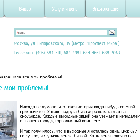
Видео
Услуги и цены
Энциклопедия
Москва, ул. Гиляровского, 39 (метро "Проспект Мира")
Телефоны: (495) 684-5111, 684-4981, 684-4661, 688-2063
азрешила все мои проблемы!
е мои проблемы!
Никогда не думала, что такая история когда-нибудь со мной
приключится. У меня подруга Лиза хорошо катается на
сноуборде. Каждые выходные зимой она уезжает в неподалёк
от нашего города, горнолыжный комплекс.
И так получилось, что в выходные я осталась одна, муж был
на сутках, и я увязалась за Лизкой. Каталась я конечно не