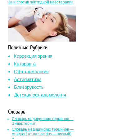
За и против пептидной мезотерапии
Полезные Рубрики
Коррекция зрения
Катаракта
Офтальмология
Астигматизм
Близорукость
Детская офтальмология
Словарь
Словарь медицинских терминов —
Эндартериит
Словарь медицинских терминов —
Ацидоз ( от лат. асidus — кислый)