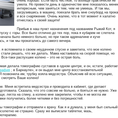
очень хорошо. Если быть честной, то вообще практически не
умела. Но провести день в одиночестве мне показалось мене
интересным, чем заняться тем, чем не умеешь. И так мы,
загрузившись в машину, поехали брать мне сноуборд на прока
и все снаряжение. Очень жалею, что в тот момент я халатно
отнеслась к своей защите!
Прибыв в наш пункт назначения под названием Рыжий Кот, я
пуску с горы. Все было отлично до тех пор, пока я кубарем не слетела
начала было немного больно, но при таком адреналине и куче
ь, и так мы прокатались до самого вечера.
, я вспомнила о своем неудачном спуске и заметила, что мое колено
 стали решать, что же делать. Мама настаивала на скорой помощи, но
 Все-таки распухшее колено – это не острая боль.
омая делала томографию суставов в одном центре, и он, кстати, работае
графия
; в Барнауле», и он выдал мне центр восстановительной
Я позвонила им, трубку взяла медсестра. Объяснив ей всю ситуацию,
м смотреть Ваше колено!
ре. Меня встретила медсестра и проводила в кабинет, где делают
дготовила. Сказала, что это совсем не больно, и бояться не нужно. Уже 
щи, легла на спину, а колено мне закрепили, чтобы я не могла им
мки получились более четкими и без погрешностей.
ы томографии и отправили к врачу. Как я и думала, у меня был сильный
бсолютно не страшно. Сразу же выписали таблетки, мазь,
иотерапию.