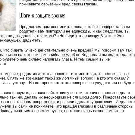
причиняете серьезный вред своим глазам.
Шаги к защите зрения
Предлагаем вам вспомнить слова, которые наверняка ваши
родители вам повторяли не единожды, и как следствие, вы
еще не догадались, о чем мы? «Не сиди к телевизору близко!» Это
к-бабушек, дядь-теть.
о, что сидеть близко действительно очень вредно? Мы говорим вам так:
телевизор на котором вам наиболее удобно. Ведь если вы сядете далеко
то будете очень сильно напрягать глаза. И тем самым вы не
его.
 мнение, родом из детства нашего – в темноте читать нельзя, глаза
ие). Опять же возникает такой же логичный вопрос : а кто это сказал?
 глаза устанут. Но вот зрение от этого совершенно ухудшаться не будет.
а всех форумах, на всех сайтах пишут о том, что очень полезно делать
льно так, но, делать их необходимо не слишком долго. Представьте себ
лаза в постоянном напряжении, и решили сделать упражнения. И делаете
еужели вы сами не понимаете, что вращая глазами в различные стороны
 Прислушиваться к советам нужно, но также очень важно помнить о