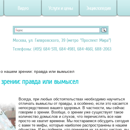
Видео
Услуги и цены
Энциклопедия
Москва, ул. Гиляровского, 39 (метро "Проспект Мира")
Телефоны: (495) 684-5111, 684-4981, 684-4661, 688-2063
м о нашем зрении: правда или вымысел
 зрении: правда или вымысел
Всегда, при любых обстоятельствах необходимо научиться
отличать вымыслы от правды, а особенно, если это касается
непосредственно вашего здоровья. В частности, мы сейчас
говорим о зрении. Вообще, о зрении уже существует такое
количество домыслов и слухов, что перечислять все нам
просто не хватит времени. Мы постараемся обсудить сегодня
с вами те мифы, которые наиболее распространены в нашем
обществе. И вы поймете, что принимая их за воду чистую, вы