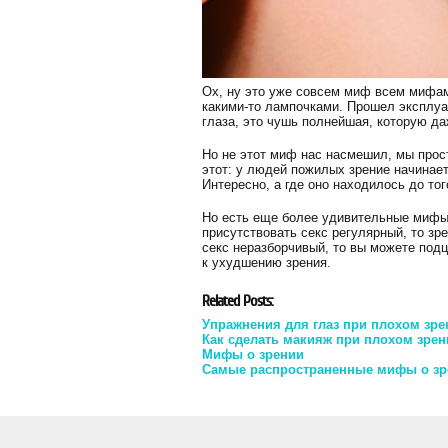
Ох, ну это уже совсем миф всем мифам
какими-то лампочками. Прошел эксплуат
глаза, это чушь полнейшая, которую д
Но не этот миф нас насмешил, мы прос
этот: у людей пожилых зрение начинает
Интересно, а где оно находилось до тог
Но есть еще более удивительные мифы. 
присутствовать секс регулярный, то зр
секс неразборчивый, то вы можете подц
к ухудшению зрения.
Related Posts:
Упражнения для глаз при плохом зре
Как сделать макияж при плохом зре
Мифы о зрении
Самые распространенные мифы о зр