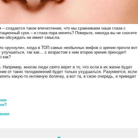
 – создается такое впечатление, что мы сравниваем наши глаза с
ационный срок – и глаза пора менять? Поверьте, никогда вы не сносите
аже обсуждать не имеет смысла.
то «рухнули», когда в ТОП самых необычных мифов о зрении прочли вот
 улучшаться, так как… с возрастом к ним второе зрение приходит!
о как?
Например, многие люди свято верят в то, что если в их жизни будет
ение от таких телодвижений будет только ухудшаться. Разумеется, если
епить какую-то интимную болячку, а вот та, в свою очередь, и приведет
нии
нии?
ении