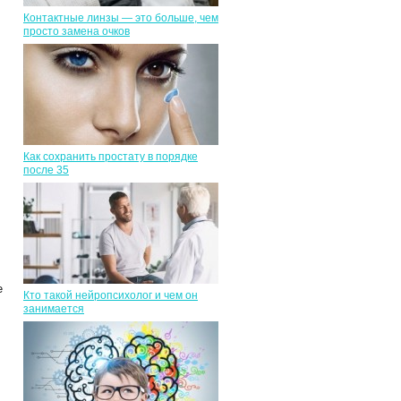
Контактные линзы — это больше, чем
просто замена очков
Как сохранить простату в порядке
после 35
е
Кто такой нейропсихолог и чем он
занимается