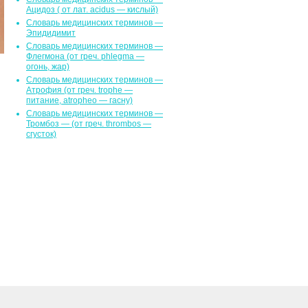
Ацидоз ( от лат. асidus — кислый)
Словарь медицинских терминов —
Эпидидимит
Словарь медицинских терминов —
Флегмона (от гpeч. phlegma —
огонь, жар)
Словарь медицинских терминов —
Атрофия (от греч. trophe —
питание, atropheo — гасну)
Словарь медицинских терминов —
Тромбоз — (от греч. thrombos —
сгусток)