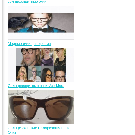
солнцезащитные очки
Модные очки для зрения
Солнцезащитные очки Max Mara
Солнце Женские Поляризационные
Очки