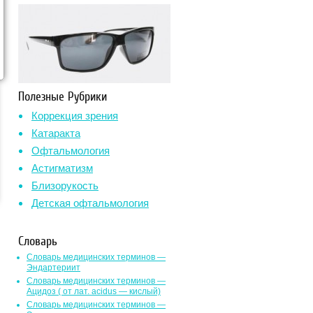
Полезные Рубрики
Коррекция зрения
Катаракта
Офтальмология
Астигматизм
Близорукость
Детская офтальмология
Словарь
Словарь медицинских терминов —
Эндартериит
Словарь медицинских терминов —
Ацидоз ( от лат. асidus — кислый)
Словарь медицинских терминов —