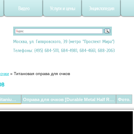
Видео
Услуги и цены
Энциклопедия
Москва, ул. Гиляровского, 39 (метро "Проспект Мира")
Телефоны: (495) 684-5111, 684-4981, 684-4661, 688-2063
очки
»
Титановая оправа для очков
ов
Титановые оправы для очков (Titanium Glasses) — Обзор.
Оправа для очков [Durable Metal Half Rim Eye Glasses Frame].
Фото.