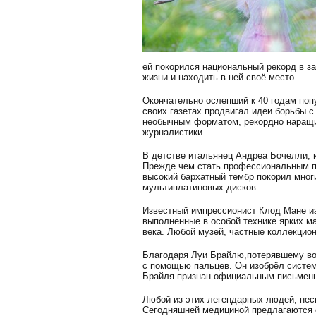
ей покорился национальный рекорд в заб
жизни и находить в ней своё место.
Окончательно ослепший к 40 годам по
своих газетах продвигал идеи борьбы с
необычным форматом, рекордно наращи
журналистики.
В детстве итальянец Андреа Бочелли, 
Прежде чем стать профессиональным пе
высокий бархатный тембр покорил мног
мультиплатиновых дисков.
Известный импрессионист Клод Мане из 
выполненные в особой технике ярких м
века. Любой музей, частные коллекцио
Благодаря Луи Брайлю,потерявшему воз
с помощью пальцев. Он изобрёл систем
Брайля признан официальным письмен
Любой из этих легендарных людей, несм
Сегодняшней медициной предлагаются 