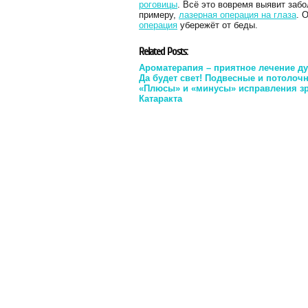
роговицы
. Всё это вовремя выявит заб
примеру,
лазерная операция на глаза
. 
операция
убережёт от беды.
Related Posts:
Ароматерапия – приятное лечение д
Да будет свет! Подвесные и потолоч
«Плюсы» и «минусы» исправления з
Катаракта