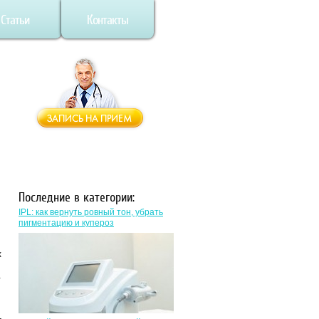
Статьи
Контакты
Последние в категории:
IPL: как вернуть ровный тон, убрать
пигментацию и купероз
к
.