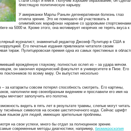
стали спорт и книги. Получив хорошее образование, он сдела
блестящую политическую карьеру.
У американки Марлы Раньян дегенеративная болезнь глаз
отняла зрение. Это не помешало ей участвовать в
олимпийских марафонах наравне со здоровыми спортсменами
еге на 5000 м. Кроме этого, она мотивирует незрячих не терять вкуса к
пулярный журналист, знаменитый редактор Джозеф Пулитцер в США в
 коррупцией. Его печатные издания привлекали читателя своим
вая тираж. Пулитцеровская премия одна из самых престижных в област
имевший врождённую глаукому, полностью ослеп из – за удара мячом.
вцом, он закончил юридический факультет в университете в Пизе. Его
их поклонников по всему миру. Он выпустил несколько
– за катаракты совсем потерял способность смотреть. Его картины,
азков, наполнили мир своеобразным видением и прославили его имя на
неры мечтают заполучить его полотна.
можность видеть в пять лет в результате травмы, слепые могут читать
у тиснённых символов на основе шеститочечного кода. Сейчас шрифт
ным языком для людей, имеющих зрительные проблемы.
отря на свои успехи, много бы отдал за полноценное зрение.
самые современные методы диагностики, например,
биомикроскопия