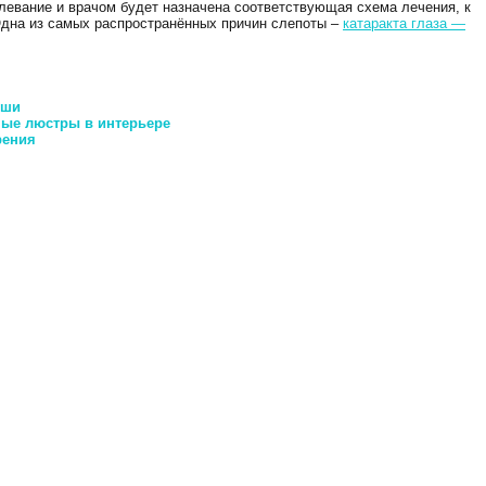
олевание и врачом будет назначена соответствующая схема лечения, к
Одна из самых распространённых причин слепоты –
катаракта глаза —
уши
ные люстры в интерьере
рения