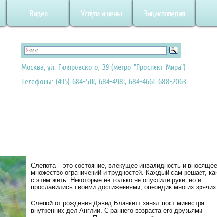
Видео
Услуги и цены
Энциклопедия
Москва, ул. Гиляровского, 39 (метро "Проспект Мира")
Телефоны: (495) 684-5111, 684-4981, 684-4661, 688-2063
Слепота – это состояние, влекущее инвалидность и вносящее
множество ограничений и трудностей. Каждый сам решает, ка
с этим жить. Некоторые не только не опустили руки, но и
прославились своими достижениями, опередив многих зрячих
Слепой от рождения Дэвид Бланкетт занял пост министра
внутренних дел Англии. С раннего возраста его друзьями