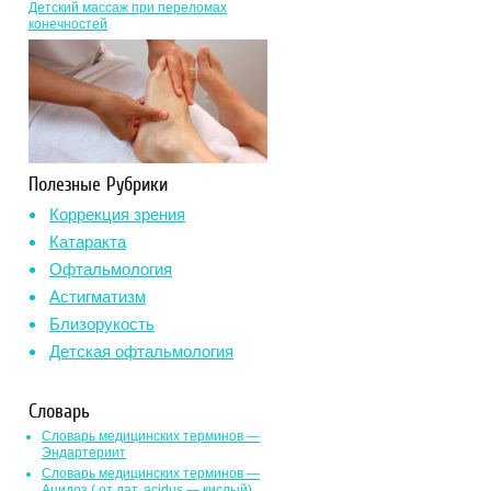
Детский массаж при переломах
конечностей
Полезные Рубрики
Коррекция зрения
Катаракта
Офтальмология
Астигматизм
Близорукость
Детская офтальмология
Словарь
Словарь медицинских терминов —
Эндартериит
Словарь медицинских терминов —
Ацидоз ( от лат. асidus — кислый)