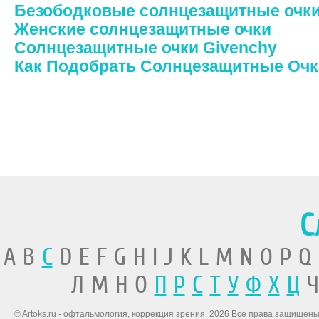
Безободковые солнцезащитные очк
Женские солнцезащитные очки
Солнцезащитные очки Givenchy
Как Подобрать Солнцезащитные Очк
С
A B
C
D E F G H I J K L M N O P Q
Л М Н О
П
Р
С
Т
У
Ф
Х
Ц
Ч
© Artoks.ru - офтальмология, коррекция зрения. 2026 Все права защищены