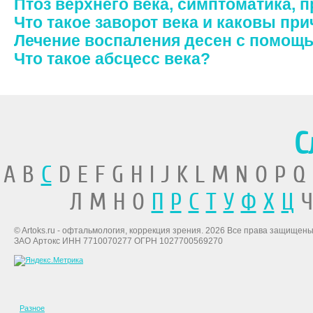
Птоз верхнего века, симптоматика, 
Что такое заворот века и каковы пр
Лечение воспаления десен с помощ
Что такое абсцесс века?
С
A B
C
D E F G H I J K L M N O P Q
Л М Н О
П
Р
С
Т
У
Ф
Х
Ц
Ч
© Artoks.ru - офтальмология, коррекция зрения. 2026 Все права защищены
ЗАО Артокс ИНН 7710070277 ОГРН 1027700569270
Разное