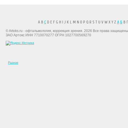
A B
C
D E F G H I J K L M N O P Q R S T U V W X Y Z
А
Б
В Г
© Artoks.ru - офтальмология, коррекция зрения. 2026 Все права защищены
ЗАО Артокс ИНН 7710070277 ОГРН 1027700569270
Разное