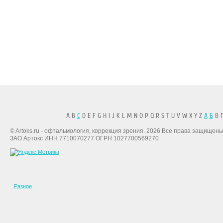
A B
C
D E F G H I J K L M N O P Q R S T U V W X Y Z
А
Б
В Г
© Artoks.ru - офтальмология, коррекция зрения. 2026 Все права защищены
ЗАО Артокс ИНН 7710070277 ОГРН 1027700569270
Разное