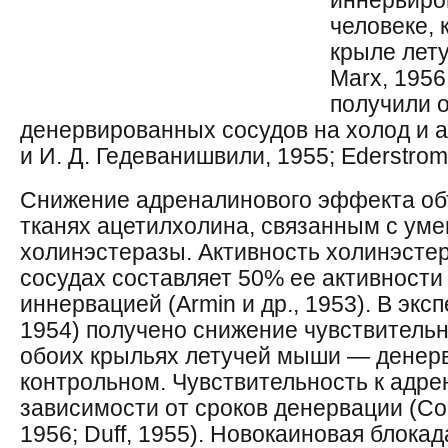
иннервиро
человеке, 
крыле лет
Marx, 1956
получили 
денервированных сосудов на холод и а
и И. Д. Гедеванишвили, 1955; Ederstrom,
Снижение адреналинового эффекта о
тканях ацетилхолина, связанным с ум
холинэстеразы. Активность холинэсте
сосудах составляет 50% ее активности
иннервацией (Armin и др., 1953). В эк
1954) получено снижение чувствительн
обоих крыльях летучей мыши — денер
контрольном. Чувствительность к адре
зависимости от сроков денервации (Coo
1956; Duff, 1955). Новокаиновая блокад