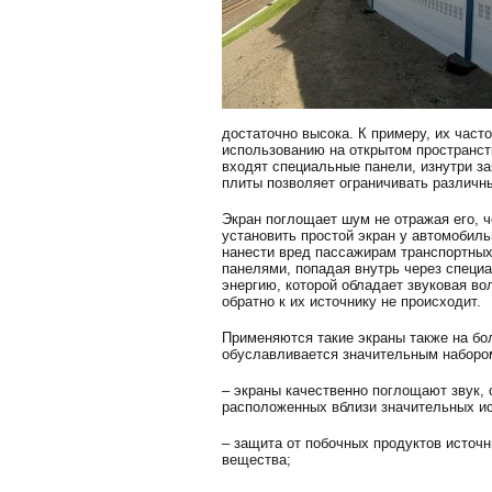
достаточно высока. К примеру, их част
использованию на открытом пространств
входят специальные панели, изнутри з
плиты позволяет ограничивать различн
Экран поглощает шум не отражая его, ч
установить простой экран у автомобил
нанести вред пассажирам транспортны
панелями, попадая внутрь через специа
энергию, которой обладает звуковая во
обратно к их источнику не происходит.
Применяются такие экраны также на бо
обуславливается значительным наборо
– экраны качественно поглощают звук,
расположенных вблизи значительных и
– защита от побочных продуктов источн
вещества;