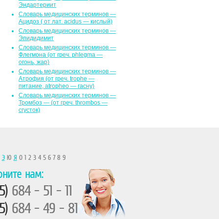
Эндартериит
Словарь медицинских терминов —
Ацидоз ( от лат. асidus — кислый)
Словарь медицинских терминов —
Эпидидимит
Словарь медицинских терминов —
Флегмона (от гpeч. phlegma —
огонь, жар)
Словарь медицинских терминов —
Атрофия (от греч. trophe —
питание, atropheo — гасну)
Словарь медицинских терминов —
Тромбоз — (от греч. thrombos —
сгусток)
Ы
Э
Ю
Я
0 1 2 3 4 5 6 7 8 9
оните нам:
5)
684 - 51 - 11
5)
684 - 49 - 81