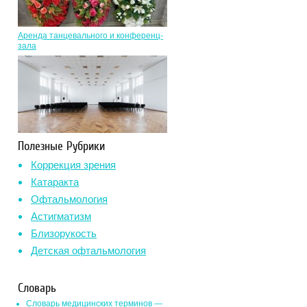
Аренда танцевального и конференц-
зала
Полезные Рубрики
Коррекция зрения
Катаракта
Офтальмология
Астигматизм
Близорукость
Детская офтальмология
Словарь
Словарь медицинских терминов —