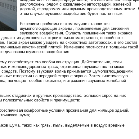
расположены рядом с оживленной автострадой, железной
дорогой, аэродромом или шумным производственным цехом. 
этом случае шумовое воздействие будет постоянным.
Решением проблемы в этом случае становятся
шумопоглощающие экраны , применяемые для снижения
звукового воздействия. Область применения таких экранов
о делают из долговечных строительных материалов, способных к
е. Такой экран можно увидеть на скоростных автотрассах, в его состав
аполняемые акустической плитой. Изменение плотности и толщины такой
ые диапазоны шумового воздействия.
ему способствует его особая конструкция. Действительно, если
ьных и железнодорожных трасс, отраженная шумовая волна может
х средств. Поэтому звуковая волна принимается шумопоглощающими
льные отверстия на передней стороне экрана. Затем кинетическую
лна, поглощает особое покрытие, и отражения звуковых колебаний
льших стадионах и крупных производствах. Большой спрос на них
м положительных свойств и преимуществ:
 обеспечивая комфортные условия проживания для жильцов зданий,
сточников шума;
иков шума, таких как грязь, пыль, выделяемые в воздух вредные