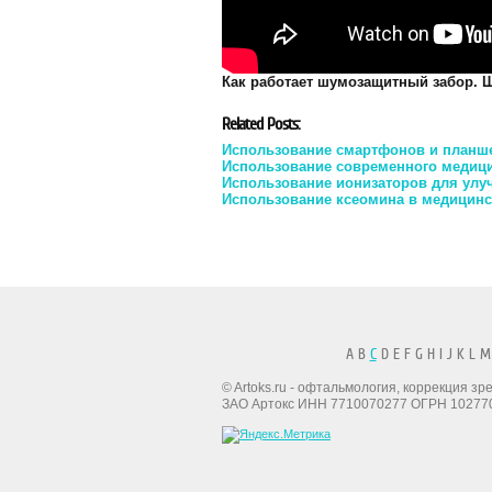
Как работает шумозащитный забор. 
Related Posts:
Использование смартфонов и планш
Использование современного медиц
Использование ионизаторов для улу
Использование ксеомина в медицинс
A B
C
D E F G H I J K L M
© Artoks.ru - офтальмология, коррекция з
ЗАО Артокс ИНН 7710070277 ОГРН 10277