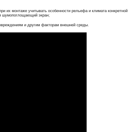
при их монтаже учитывать особенности рельефа и климата конкретной
ся шумопоглощающий экран;
повреждениям и другим факторам внешней среды.