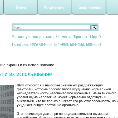
Видео
Услуги и цены
Энциклопедия
Москва, ул. Гиляровского, 39 (метро "Проспект Мира")
Телефоны: (495) 684-5111, 684-4981, 684-4661, 688-2063
е экраны и их использование
 и их использование
Шум относится к наиболее значимым раздражающим
факторам, которые способствуют ухудшению нормальной
жизнедеятельности человеческого организма. Из-за высокого
уровня шума человек не может нормально отдохнуть и
выспаться, что не только снижает его работоспособность, но 
ухудшает общее состояние организма.
Это происходит даже при непродолжительном шумовом
воздействии. А теперь представьте, что ваш дом или квартир