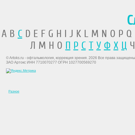
С
A B
C
D E F G H I J K L M N O P Q
Л М Н О
П
Р
С
Т
У
Ф
Х
Ц
Ч
© Artoks.ru - офтальмология, коррекция зрения. 2026 Все права защищены
ЗАО Артокс ИНН 7710070277 ОГРН 1027700569270
Разное